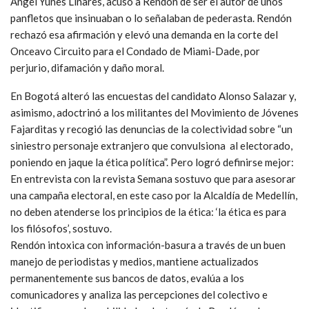
Ángel Yunes Linares, acusó a Rendón de ser el autor de unos
panfletos que insinuaban o lo señalaban de pederasta. Rendón
rechazó esa afirmación y elevó una demanda en la corte del
Onceavo Circuito para el Condado de Miami-Dade, por
perjurio, difamación y daño moral.
En Bogotá alteró las encuestas del candidato Alonso Salazar y,
asimismo, adoctrinó a los militantes del Movimiento de Jóvenes
Fajarditas y recogió las denuncias de la colectividad sobre “un
siniestro personaje extranjero que convulsiona al electorado,
poniendo en jaque la ética política”. Pero logró definirse mejor:
En entrevista con la revista Semana sostuvo que para asesorar
una campaña electoral, en este caso por la Alcaldía de Medellín,
no deben atenderse los principios de la ética: ‘la ética es para
los filósofos’, sostuvo.
Rendón intoxica con información-basura a través de un buen
manejo de periodistas y medios, mantiene actualizados
permanentemente sus bancos de datos, evalúa a los
comunicadores y analiza las percepciones del colectivo e