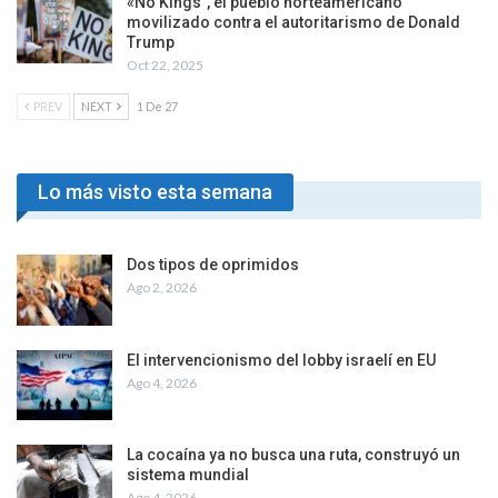
«No Kings”, el pueblo norteamericano
movilizado contra el autoritarismo de Donald
Trump
Oct 22, 2025
PREV
NEXT
1 De 27
Lo más visto esta semana
Dos tipos de oprimidos
Ago 2, 2026
El intervencionismo del lobby israelí en EU
Ago 4, 2026
La cocaína ya no busca una ruta, construyó un
sistema mundial
Ago 4, 2026