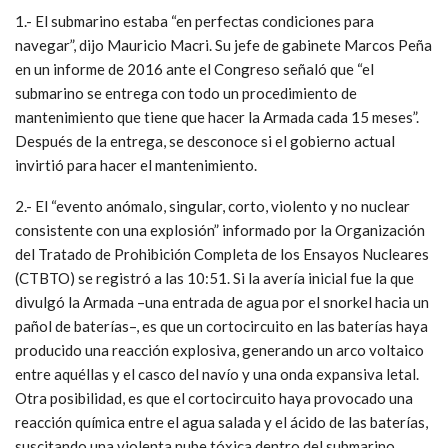
1.- El submarino estaba “en perfectas condiciones para
navegar”, dijo Mauricio Macri. Su jefe de gabinete Marcos Peña
en un informe de 2016 ante el Congreso señaló que “el
submarino se entrega con todo un procedimiento de
mantenimiento que tiene que hacer la Armada cada 15 meses”.
Después de la entrega, se desconoce si el gobierno actual
invirtió para hacer el mantenimiento.
2.- El “evento anómalo, singular, corto, violento y no nuclear
consistente con una explosión” informado por la Organización
del Tratado de Prohibición Completa de los Ensayos Nucleares
(CTBTO) se registró a las 10:51. Si la avería inicial fue la que
divulgó la Armada –una entrada de agua por el snorkel hacia un
pañol de baterías–, es que un cortocircuito en las baterías haya
producido una reacción explosiva, generando un arco voltaico
entre aquéllas y el casco del navío y una onda expansiva letal.
Otra posibilidad, es que el cortocircuito haya provocado una
reacción química entre el agua salada y el ácido de las baterías,
suscitando una violenta nube tóxica dentro del submarino.