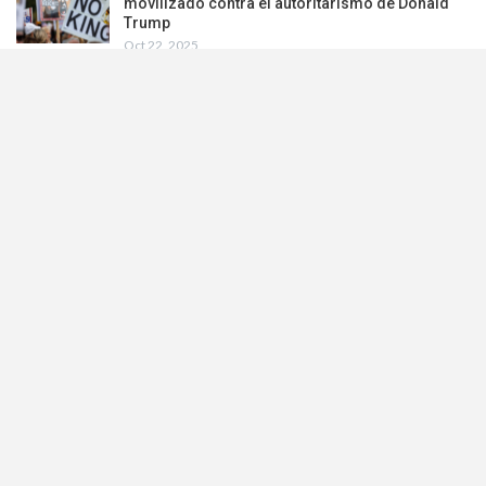
movilizado contra el autoritarismo de Donald
Trump
Oct 22, 2025
PREV
NEXT
1 De 27
Lo más visto esta semana
La cocaína ya no busca una ruta, construyó un
sistema mundial
Ago 4, 2026
El intervencionismo del lobby israelí en EU
Ago 4, 2026
La cruz y el partido: Cómo el evangelismo
conquistó el poder en EEUU
Ago 4, 2026