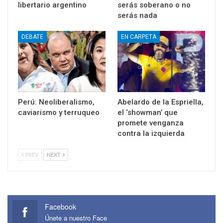
libertario argentino
serás soberano o no
serás nada
DEBATE
EN CARPETA
Perú: Neoliberalismo,
Abelardo de la Espriella,
caviarismo y terruqueo
el ‘showman’ que
promete venganza
contra la izquierda
PREV
NEXT
Facebook
Únete a nuestro Face