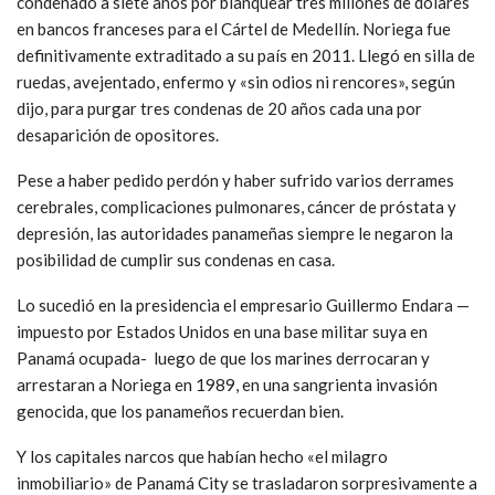
condenado a siete años por blanquear tres millones de dólares
en bancos franceses para el Cártel de Medellín. Noriega fue
definitivamente extraditado a su país en 2011. Llegó en silla de
ruedas, avejentado, enfermo y «sin odios ni rencores», según
dijo, para purgar tres condenas de 20 años cada una por
desaparición de opositores.
Pese a haber pedido perdón y haber sufrido varios derrames
cerebrales, complicaciones pulmonares, cáncer de próstata y
depresión, las autoridades panameñas siempre le negaron la
posibilidad de cumplir sus condenas en casa.
Lo sucedió en la presidencia el empresario Guillermo Endara —
impuesto por Estados Unidos en una base militar suya en
Panamá ocupada- luego de que los marines derrocaran y
arrestaran a Noriega en 1989, en una sangrienta invasión
genocida, que los panameños recuerdan bien.
Y los capitales narcos que habían hecho «el milagro
inmobiliario» de Panamá City se trasladaron sorpresivamente a