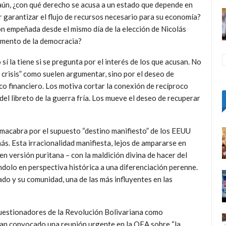
or aún, ¿con qué derecho se acusa a un estado que depende en
 garantizar el flujo de recursos necesario para su economía?
ón empeñada desde el mismo día de la elección de Nicolás
amento de la democracia?
sí la tiene si se pregunta por el interés de los que acusan. No
 crisis” como suelen argumentar, sino por el deseo de
o financiero. Los motiva cortar la conexión de recíproco
del libreto de la guerra fría. Los mueve el deseo de recuperar
n macabra por el supuesto “destino manifiesto” de los EEUU
ás. Esta irracionalidad manifiesta, lejos de ampararse en
n versión puritana – con la maldición divina de hacer del
ndolo en perspectiva histórica a una diferenciación perenne.
iado y su comunidad, una de las más influyentes en las
cuestionadores de la Revolución Bolivariana como
han convocado una reunión urgente en la OEA sobre “la