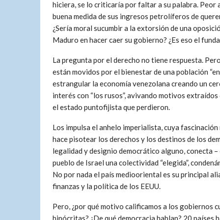
hiciera, se lo criticaría por faltar a su palabra. Pe
buena medida de sus ingresos petrolíferos de querer
¿Sería moral sucumbir a la extorsión de una oposici
Maduro en hacer caer su gobierno? ¿Es eso el fund
La pregunta por el derecho no tiene respuesta. Pero 
están movidos por el bienestar de una población “en
estrangular la economía venezolana creando un cerc
interés con “los rusos”, avivando motivos extraídos 
el estado puntofijista que perdieron.
Los impulsa el anhelo imperialista, cuya fascinació
hace pisotear los derechos y los destinos de los dem
legalidad y designio democrático alguno, conecta – e
pueblo de Israel una colectividad “elegida”, condená
No por nada el país mediooriental es su principal al
finanzas y la política de los EEUU.
Pero, ¿por qué motivo calificamos a los gobiernos 
hipócritas? ¿De qué democracia hablan? 20 países 