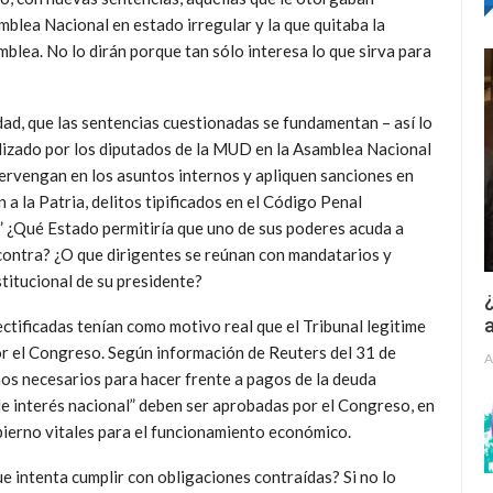
blea Nacional en estado irregular y la que quitaba la
blea. No lo dirán porque tan sólo interesa lo que sirva para
ad, que las sentencias cuestionadas se fundamentan – así lo
alizado por los diputados de la MUD en la Asamblea Nacional
tervengan en los asuntos internos y apliquen sanciones en
 a la Patria, delitos tipificados en el Código Penal
.” ¿Qué Estado permitiría que uno de sus poderes acuda a
contra? ¿O que dirigentes se reúnan con mandatarios y
stitucional de su presidente?
¿
a
ectificadas tenían como motivo real que el Tribunal legitime
r el Congreso. Según información de Reuters del 31 de
A
mos necesarios para hacer frente a pagos de la deuda
de interés nacional” deben ser aprobadas por el Congreso, en
ierno vitales para el funcionamiento económico.
e intenta cumplir con obligaciones contraídas? Si no lo