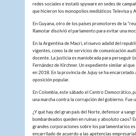
redes sociales e instaló spyware en sedes de campañ
que hicieron los monopolios mediáticos Televisa y Az
En Guyana, otro de los países promotores de la “reu
Ramotar disolvió el parlamento para evitar una moc
En la Argentina de Macri, el nuevo adalid del repub
vigentes, como la de servicios de comunicación audi
docente. La justicia es maniobrada para perseguir (
Fernández de Kirchner. Un expediente similar al que 
en 2018. En la provincia de Jujuy se ha encarcelado 
oposición popular.
En Colombia, este sábado el Centro Democrático, par
una marcha contra la corrupción del gobierno. Fue un
¿Y qué hay del gran país del Norte, defensor a sang
bombardeados queden en ruinas y absoluto caos? En es
grandes corporaciones sobre los parlamentarios es 
encarrilado de acuerdo a las apetencias empresariale