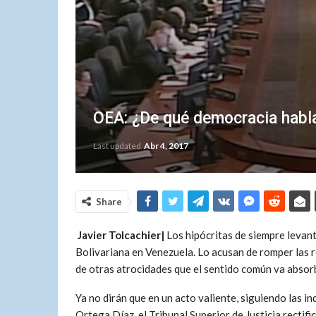
OEA: ¿De qué democracia hab
Last updated
Abr 4, 2017
Share
Javier Tolcachier|
Los hipócritas de siempre levan
Bolivariana en Venezuela. Lo acusan de romper las 
de otras atrocidades que el sentido común va absorbi
Ya no dirán que en un acto valiente, siguiendo las in
Ortega Díaz, el Tribunal Superior de Justicia rectif