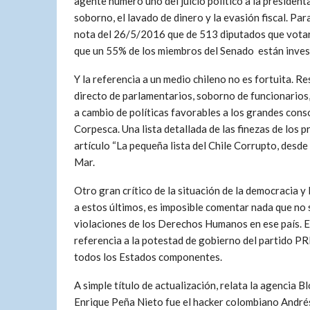
agente número uno del juicio político a la president
soborno, el lavado de dinero y la evasión fiscal. Pa
nota del 26/5/2016 que de 513 diputados que vota
que un 55% de los miembros del Senado están invest
Y la referencia a un medio chileno no es fortuita. R
directo de parlamentarios, soborno de funcionarios,
a cambio de políticas favorables a los grandes cons
Corpesca. Una lista detallada de las finezas de los p
artículo “La pequeña lista del Chile Corrupto, desde 
Mar.
Otro gran crítico de la situación de la democracia
a estos últimos, es imposible comentar nada que no 
violaciones de los Derechos Humanos en ese país. En
referencia a la potestad de gobierno del partido PRI
todos los Estados componentes.
A simple título de actualización, relata la agencia B
Enrique Peña Nieto fue el hacker colombiano André