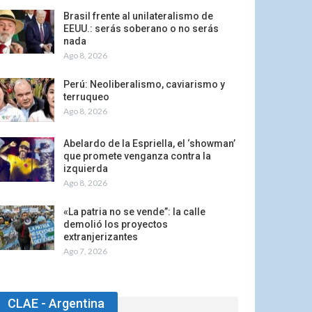
Brasil frente al unilateralismo de
EEUU.: serás soberano o no serás
nada
Ago 8, 2026
Perú: Neoliberalismo, caviarismo y
terruqueo
Ago 8, 2026
Abelardo de la Espriella, el ‘showman’
que promete venganza contra la
izquierda
Ago 8, 2026
«La patria no se vende”: la calle
demolió los proyectos
extranjerizantes
Ago 7, 2026
CLAE - Argentina