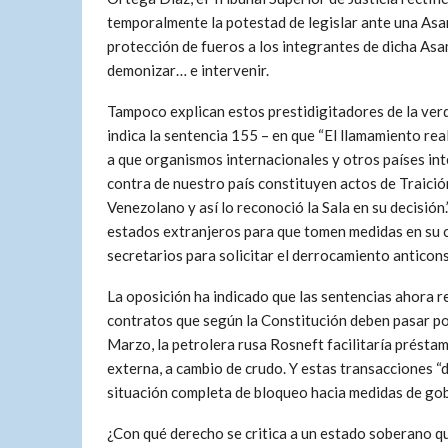
temporalmente la potestad de legislar ante una Asam
protección de fueros a los integrantes de dicha Asam
demonizar… e intervenir.
Tampoco explican estos prestidigitadores de la verd
indica la sentencia 155 – en que “El llamamiento re
a que organismos internacionales y otros países in
contra de nuestro país constituyen actos de Traición
Venezolano y así lo reconoció la Sala en su decisión
estados extranjeros para que tomen medidas en su 
secretarios para solicitar el derrocamiento anticon
La oposición ha indicado que las sentencias ahora r
contratos que según la Constitución deben pasar po
Marzo, la petrolera rusa Rosneft facilitaría présta
externa, a cambio de crudo. Y estas transacciones “
situación completa de bloqueo hacia medidas de gob
¿Con qué derecho se critica a un estado soberano qu