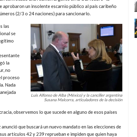
 aprobaron un insolente escarnio público al país caribeño
números (2/3 o 24 naciones) para sancionarlo.
s las
ional se
egítimo
resentante
gó la
r, no
el proceso
la. Nada
manejada
Luis Alfonso de Alba (México) y la canciller argentina
Susana Malcorra, articuladores de la decisión
cracia, observemos lo que sucede en alguno de esos países
 anunció que buscará un nuevo mandato en las elecciones de
sus artículos 42 y 239 reprueban e impiden que quien haya