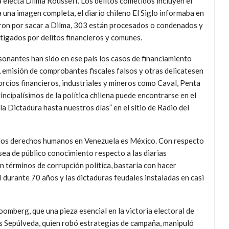
a electa Dilma Rousseff. Los delitos cometidos incluyen el
ra una imagen completa, el diario chileno El Siglo informaba en
ron por sacar a Dilma, 303 están procesados o condenados y
igados por delitos financieros y comunes.
esonantes han sido en ese país los casos de financiamiento
 emisión de comprobantes fiscales falsos y otras delicatesen
orcios financieros, industriales y mineros como Caval, Penta
rincipalísimos de la política chilena puede encontrarse en el
la Dictadura hasta nuestros días” en el sitio de Radio del
 y los derechos humanos en Venezuela es México. Con respecto
sea de público conocimiento respecto a las diarias
 términos de corrupción política, bastaría con hacer
 durante 70 años y las dictaduras feudales instaladas en casi
loomberg, que una pieza esencial en la victoria electoral de
s Sepúlveda, quien robó estrategias de campaña, manipuló