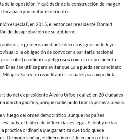
a de la oposición. Y qué decir de la construcción de imagen
teca para posibilitar ese triunfo.
nión especial”, en 2015, el entonces presidente Donald
ión de desaprobación de su gobierno.
licanismo, se gobierna mediante decretos ignorando leyes
ovisual o la obligación de convocar a paritaria nacional
o proscribir) candidatos peligrosos como la ex presidenta
en Brasil se utiliza para evitar que Lula pueda ser candidato
a Milagro Sala y otros militantes sociales para impedir la
tido del ex presidente Álvaro Uribe, realizó en 20 ciudades
a marcha pacífica, porque nadie pudo tirar la primera piedra.
re y fuego del orden democrático, aunque los países
e país, el tráfico de influencias es legal. El lobby de las
la práctica ordinaria que garantiza que todo quede
s. De modo similar, el dinero invertido en uno u otro