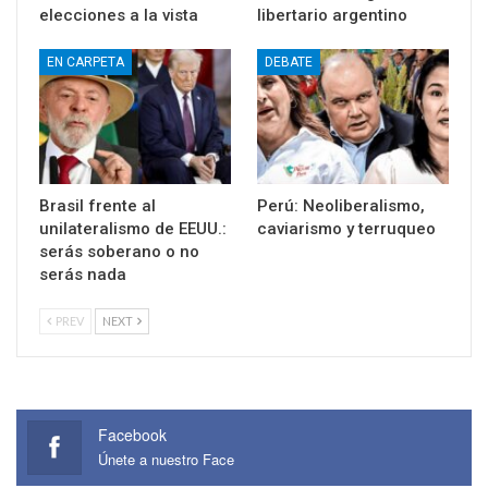
También podría gustarte
Todas
EN CARPETA
DEBATE
EEUU tutela el diálogo
Luces y alarmas en el
en Venezuela, sin
ecosistema digital
elecciones a la vista
libertario argentino
EN CARPETA
DEBATE