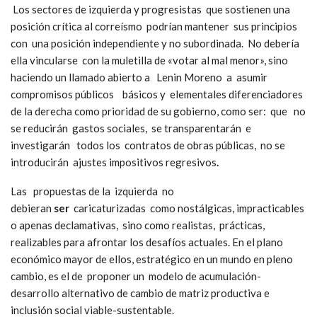
La derecha en Ecuador prefiere cambiar y mide que el
correísmo es ahora más una carga que un activo para realizar
ajustes y reestructuraciones que le exigen desde el Norte. En
tal sentido, es ejemplo la inmediata definición de Cynthia Viteri
llamando a votar por Lasso-Páez en la segunda vuelta, en
tanto, significativamente, Paco Moncayo declaraba que «no
apoyaré a nadie», aun cuando es consciente de que podría tener
ahora paradójicamente un rol clave en la definición de la
próxima elección, manteniendo sus principios con una posición
independiente y no subordinada.
Los sectores de izquierda y progresistas que sostienen una
posición crítica al correísmo podrían mantener sus principios
con una posición independiente y no subordinada. No debería
ella vincularse con la muletilla de «votar al mal menor», sino
haciendo un llamado abierto a Lenin Moreno a asumir
compromisos públicos básicos y elementales diferenciadores
de la derecha como prioridad de su gobierno, como ser: que no
se reducirán gastos sociales, se transparentarán e