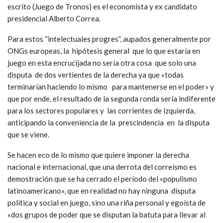
del día por un ejército encubierto.
Una izquierda confundida
“Si hay segunda vuelta y gana Lasso, su victoria no sería con un
verdadero apoyo popular, sino el resultado de un voto útil
contrario al correísmo. Semejante incertidumbre augura un
futuro aún más conflictivo y el inicio de una grave crisis política
e institucional. Situación que llega a su punto más alto en la
confrontación entre la derecha del siglo XX -representada en
este momento en Lasso- y la del siglo XXI -representada en
estas elecciones en el correísmo sin Correa”. El coautor del
escrito (Juego de Tronos) es el economista y ex candidato
presidencial Alberto Correa.
Para estos “intelectuales progres”, aupados generalmente por
ONGs europeas, la hipótesis general que lo que estaría en
juego en esta encrucijada no sería otra cosa que solo una
disputa de dos vertientes de la derecha ya que «todas
terminarían haciendo lo mismo para mantenerse en el poder» y