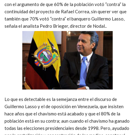
que sea el ganador: si gana el correísmo en primera vuelta,
terminará débil y deslegitimado, y si gana en segunda vuelta, la
manipulación electoral le hará sombra y pesará en su contra”.
La consternación de estos días en filas correístas se debe a que
el eje de la campaña electoral fue centrada en conseguir más
del 40% de los votos y porque una gran parte de sus
adherentes ha sido permeable al discurso de la derecha de que
en una segunda vuelta el triunfo de Lasso es inevitable. Los
sectores opositores construyeron un “sentido común” de que
Alianza País indefectiblemente perderá en la segunda vuelta,
con el argumento de que 60% de la población votó “contra” la
continuidad del proyecto de Rafael Correa, sin querer ver que
también que 70% votó “contra” el banquero Guillermo Lasso,
señala el analista Pedro Brieger, director de Nodal..