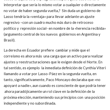
Hay muchos que hablan de un estilo autoritario, pedante,
narcisista y hasta paranoico de Rafael Correa , presentado
como modernizador y visionario, pero incapaz y desconcertado
para afrontar el nuevo escenario. Lo acusan de convertirse en
un “caudillo del siglo XXI» en cuanto volvió al neoliberalismo al
haber podido llevar adelante «logros» que no pudieron
concretar gobiernos neoliberales anteriores (como los de la
megaminería). Y hablan de la década desperdiciada.
Es saludable que existan justificadas críticas al correísmo
desde la izquierda y el progresismo, pero ¿ello debe llevar a
interpretar que sería lo mismo votar a cualquier o directamente
no votar de haber segunda vuelta,? Sin duda un gobierno de
Lasso tendría la «ventaja» para llevar adelante un ajuste
regresivo –con un cuadro mucho más duro de retroceso
político y represión social- en nombre de la «herencia recibida»
(argumento central de los nuevos gobiernos en Argentina y
Brasil).