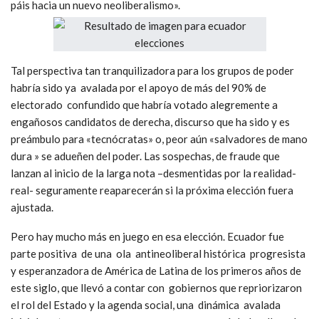
que por ende, el resultado de la segunda ronda sería indiferente
para los sectores populares y las corrientes de izquierda,
anticipando la conveniencia de la prescindencia en la disputa
que se viene.
Se hacen eco de lo mismo que quiere imponer la derecha
nacional e internacional, que una derrota del correísmo es
demostración que se ha cerrado el período del «populismo
latinoamericano», que en realidad no hay ninguna disputa
política y social en juego, sino una riña personal y egoísta de
«dos grupos de poder que se disputan la batuta para llevar al
páis hacia un nuevo neoliberalismo».
Tal perspectiva tan tranquilizadora para los grupos de poder
habría sido ya avalada por el apoyo de más del 90% de
electorado confundido que habría votado alegremente a
engañosos candidatos de derecha, discurso que ha sido y es