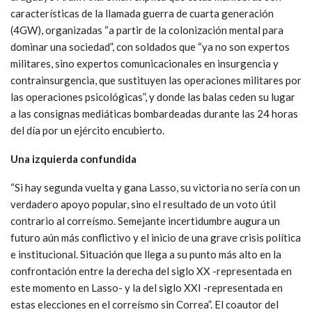
banqueros, financistas, cámaras patronales y empresas
transnacionales que aguardan la oportunidad de dar el zarpazo
a los recursos naturales y bienes públicos de la región. Y, junto
a ellos, una infaltable constelación de figuras de intelectuales y
opinólogos que se amontonan tras los grandes medios de
comunicación y sus modernos sistemas tecnológicos de
difusión cibernética, televisiva, radial e impresa, para impedir
cualquier cambio que amenace el orden impuesto por el
neoliberalismo.
En su libro
La internacional del terror mediático
, el periodista
uruguayo Aram Aharonian explica que estas maniobras son
características de la llamada guerra de cuarta generación
(4GW), organizadas “a partir de la colonización mental para
dominar una sociedad”, con soldados que “ya no son expertos
militares, sino expertos comunicacionales en insurgencia y
contrainsurgencia, que sustituyen las operaciones militares por
las operaciones psicológicas”, y donde las balas ceden su lugar
a las consignas mediáticas bombardeadas durante las 24 horas