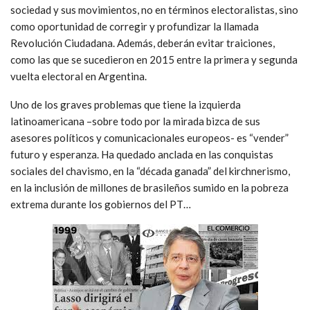
Unidad Plurinacional Pachakutik para su implementación.
Humberto Cholango, ex presidente del Ecuarunari y la Conaie,
y candidato a Asambleísta Nacional que obtuvo más de
315.000 votos, dijo que “en lo personal y con mi posición
ideológica de izquierda yo jamás votaré por un banquero pero
soy respetuoso de la decisión que se tome dentro del
movimiento Pachakutik”.
El futuro hay que construirlo
Para tener posibilidades de éxito en la segunda vuelta, Alianza
País y sus candidatos deberán recomponer el lazo con la
sociedad y sus movimientos, no en términos electoralistas, sino
como oportunidad de corregir y profundizar la llamada
Revolución Ciudadana. Además, deberán evitar traiciones,
como las que se sucedieron en 2015 entre la primera y segunda
vuelta electoral en Argentina.
Uno de los graves problemas que tiene la izquierda
latinoamericana –sobre todo por la mirada bizca de sus