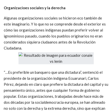
investigarán todos los contratos de obras públicas, no se
introducirán ajustes impositivos regresivos
.
Las propuestas de la izquierda no
debieran
ser
caricaturizadas como nostálgicas, impracticables
o apenas declamativas, sino como realistas, prácticas,
realizables para afrontar los desafíos actuales. En el plano
económico mayor de ellos, estratégico en un mundo en pleno
cambio, es el de proponer un modelo de acumulación-
desarrollo alternativo de cambio de matriz productiva e
inclusión social viable-sustentable.
Organizacioes sociales y la derecha
Algunas organizaciones sociales se hicieron eco también de
este imaginario. Y lo que no se comprende desde el exterior es
cómo las organizaciones indígenas puedan preferir volver al
ignominioso pasado, cuando los pueblos originarios no eran
considerados siquiera ciudaanos antes de la Revolución