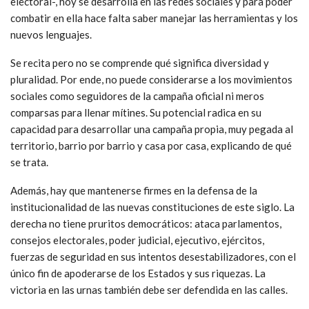
siempre quiere cambios para progresar y no se tiene en cuenta
la sensibilidad y esperanzas de una juventud para quienes todo
eso es pasado.
Se recita pero no se entiende que la guerra hoy es virtual y,
entonces, la batalla mediática y cultural sigue siendo una
asignatura pendiente. No basta con medios públicos para
convencidos, sin público, sin calidad, sin contenidos seductores
para las más amplias audiencias, más preocupados por ser
reactivos a los mensajes de la prensa hegemónica, que a
desarrollar una agenda propia. La guerra –también la
electoral-, hoy se desarrolla en las redes sociales y para poder
combatir en ella hace falta saber manejar las herramientas y los
nuevos lenguajes.
Se recita pero no se comprende qué significa diversidad y
pluralidad. Por ende, no puede considerarse a los movimientos
sociales como seguidores de la campaña oficial ni meros
comparsas para llenar mítines. Su potencial radica en su