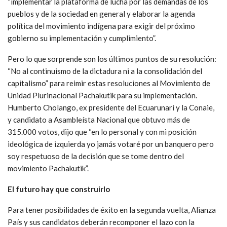
manifestaciones de animadversión más emblemáticas figura la
oposición a la presencia de afrodescendientes -ex futbolistas-
en la Asamblea Nacional, de indígenas en el servicio exterior, o
de tres mujeres jóvenes en la presidencia y vicepresidencias de
la Asamblea Nacional, entre otros, señala la socióloga Irene
León.
La Confederación de Nacionalidades Indígenas del Ecuador
(CONAIE) en comunicado del 23 de febrero habla del
“restablecimiento de los derechos sociales, individuales y
colectivos”; llama a asambleas regionales y provinciales para
“implementar la plataforma de lucha por las demandas de los
pueblos y de la sociedad en general y elaborar la agenda
política del movimiento indígena para exigir del próximo
gobierno su implementación y cumplimiento”.
Pero lo que sorprende son los últimos puntos de su resolución:
“No al continuismo de la dictadura ni a la consolidación del
capitalismo” para reimir estas resoluciones al Movimiento de