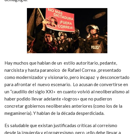
incluido sin duda el de Correa, referentes de una perspectiva
antineoliberal ante la encerrona del cambio negativo y
recesivo económico y financiero, los cuales ante la suma de su
falta de respuestas y los intereses en juego, comenzaron a
tomar el camino de los ajustes regresivos tradicionales como
único camino posible.
En algunos casos, como en Brasil, desconcertando y
desmoralizando el apoyo y las expectativas populares y
permitiendo que la derecha pudiera presentarse como
renovada, sensible y ganar apoyo social y político con su
demagogia.