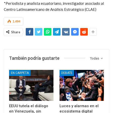
capacidad para desarrollar una campaña propia, muy pegada al
territorio, barrio por barrio y casa por casa, explicando de qué
se trata.
Además, hay que mantenerse firmes en la defensa de la
institucionalidad de las nuevas constituciones de este siglo. La
derecha no tiene pruritos democráticos: ataca parlamentos,
consejos electorales, poder judicial, ejecutivo, ejércitos,
fuerzas de seguridad en sus intentos desestabilizadores, con el
único fin de apoderarse de los Estados y sus riquezas. La
victoria en las urnas también debe ser defendida en las calles.
*Periodista y analista ecuatoriano, investigador asociado al
Centro Latinoamericano de Análisis Estratégico (CLAE)
1.494
Share