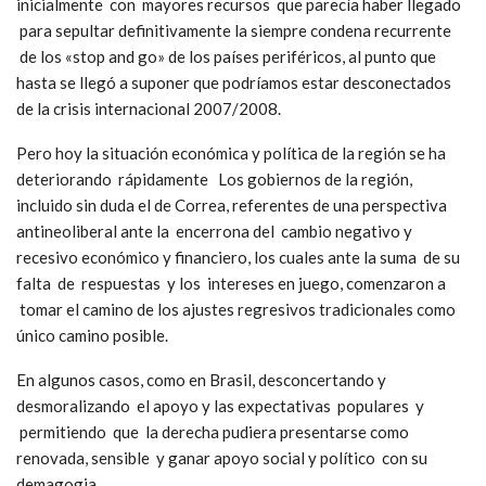
preámbulo para «tecnócratas» o, peor aún «salvadores de mano
dura » se adueñen del poder. Las sospechas, de fraude que
lanzan al inicio de la larga nota –desmentidas por la realidad-
real- seguramente reaparecerán si la próxima elección fuera
ajustada.
Pero hay mucho más en juego en esa elección. Ecuador fue
parte positiva de una ola antineoliberal histórica progresista
y esperanzadora de América de Latina de los primeros años de
este siglo, que llevó a contar con gobiernos que repriorizaron
el rol del Estado y la agenda social, una dinámica avalada
inicialmente con mayores recursos que parecía haber llegado
para sepultar definitivamente la siempre condena recurrente
de los «stop and go» de los países periféricos, al punto que
hasta se llegó a suponer que podríamos estar desconectados
de la crisis internacional 2007/2008.
Pero hoy la situación económica y política de la región se ha
deteriorando rápidamente Los gobiernos de la región,