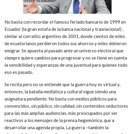
asesores políticos y comunicacionales europeos- es “vender”
futuro y esperanza. Ha quedado anclada en las conquistas
sociales del chavismo, en la “década ganada” del kirchnerismo,
en la inclusión de millones de brasileños sumido en la pobreza
extrema durante los gobiernos del PT…
No basta con recordar el famoso feriado bancario de 1999 en
Ecuador (la gran estafa de la banca nacional y trasnacional) ,
similar al corralito argentino de 2001, donde cientos de miles
de ecuatorianos perdieron todos sus ahorros y miles debieron
emigrar. Se apuesta al pasado ante un universo electoral que