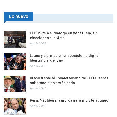
Brasil frente al
Perú: Neoliberalismo,
unilateralismo de EEUU.:
caviarismo y terruqueo
serás soberano o no
serás nada
PREV
NEXT
Facebook
Únete a nuestro Face
Lo nuevo
EEUU tutela el diálogo en Venezuela, sin
elecciones a la vista
Ago 8, 2026