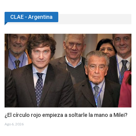
Luces y alarmas en el ecosistema digital
libertario argentino
Ago 8, 2026
Brasil frente al unilateralismo de EEUU.: serás
soberano o no serás nada
Ago 8, 2026
Perú: Neoliberalismo, caviarismo y terruqueo
Ago 8, 2026
CLAE - Argentina