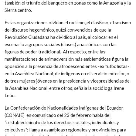
Ciudadana.
“…Es preferible un banquero que una dictadura”, sentenció el
presidente de la organización indígena Ecuarunari, Carlos
Pérez, dejando en claro que prefiere la dictadura del capital y su
pensamiento único, antes que cualquier forma de gobierno
popular. Estas organizaciones, trabajadas desde hace más de
dos décadas por la socialdemocracia europea, se han alineado
no solo con la derecha y la extrema derecha, sino que explican
también el triunfo del banquero en zonas como la Amazonia y la
Sierra centro.
Estas organizaciones olvidan el racismo, el clasismo, el sexismo
del discurso hegemónico, quizá convencidos de que la
Revolución Ciudadana ha dividido al país, al colocar en el
escenario a grupos sociales (clases) anacrónicos con las
figuras de poder tradicional. Al respecto, entre las