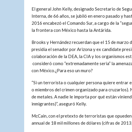
El general John Kelly, designado Secretario de Segu
Interna, de 66 años, se jubiló en enero pasado y has
2016 encabezó el Comando Sur, a cargo de la “segu
la frontera con México hasta la Antárida.
Brooks y Hernández recuerdan que el 15 de marzo de
presidía el senador por Arizona y ex candidate presi
colaboración de la DEA, la CIA y los organismos es
consideró como “extremadamente seria” la amenaza de
con México.¿Para eso un muro?
“Si un terrorista o cualquier persona quiere entrar e
o miembros del crimen organizado para cruzarlos). 
de metales. A nadie le importa por qué están viniend
inmigrantes)”, aseguró Kelly.
McCain, con el pretexto de terroristas que opueden 
annual de 18 mil millones de dólares (cifras de 20