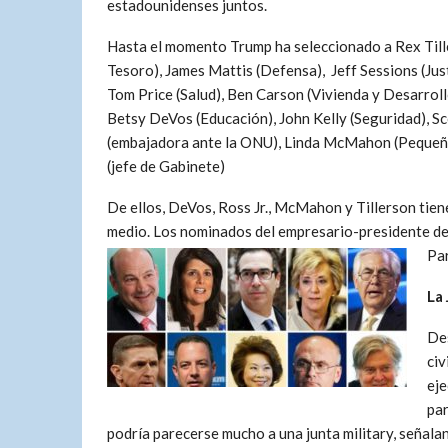
estadounidenses juntos.
Hasta el momento Trump ha seleccionado a Rex Tille
Tesoro), James Mattis (Defensa), Jeff Sessions (Just
Tom Price (Salud), Ben Carson (Vivienda y Desarroll
Betsy DeVos (Educación), John Kelly (Seguridad), Sc
(embajadora ante la ONU), Linda McMahon (Pequeña
(jefe de Gabinete)
De ellos, DeVos, Ross Jr., McMahon y Tillerson tien
medio. Los nominados del empresario-presidente de
Par
La
Des
civ
eje
par
podría parecerse mucho a una junta military, señal