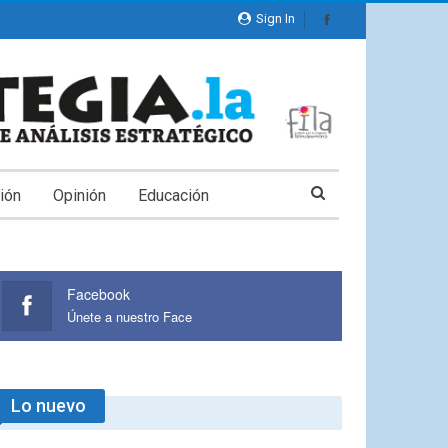
Sign In
ión
Opinión
Educación
Facebook
Únete a nuestro Face
Lo nuevo