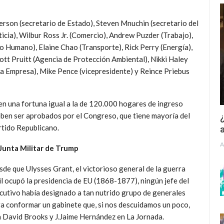
rson (secretario de Estado), Steven Mnuchin (secretario del
icia), Wilbur Ross Jr. (Comercio), Andrew Puzder (Trabajo),
o Humano), Elaine Chao (Transporte), Rick Perry (Energía),
ott Pruitt (Agencia de Protección Ambiental), Nikki Haley
 Empresa), Mike Pence (vicepresidente) y Reince Priebus
en una fortuna igual a la de 120.000 hogares de ingreso
ben ser aprobados por el Congreso, que tiene mayoría del
¿
tido Republicano.
a
A
 Junta Militar de Trump
de que Ulysses Grant, el victorioso general de la guerra
il ocupó la presidencia de EU (1868-1877), ningún jefe del
cutivo había designado a tan nutrido grupo de generales
a conformar un gabinete que, si nos descuidamos un poco,
an David Brooks y J.Jaime Hernández en La Jornada.