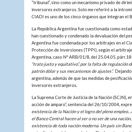
“tribunal”, sino como un mecanismo privado de dirimir
inversores extranjeros. Solo me referiré a la introm
CIADI es uno de los cinco órganos que integran el 
La República Argentina fue cuestionada como estado
han cuestionado y condenado la devaluación del pes
Argentina fue condenada por los arbitrajes en el C
Protección de Inversiones (TPPI), según el arbitra
Argentina, caso Nº ARB/01/8, del 25.04.05, párr.1
“trato justo y equitativo”, por la falta de regulación
patrón dólar y sus mecanismos de ajustes”.
Dejando e
argentina, además de que las medidas de pesificació
inversores extranjeros.
La Suprema Corte de Justicia de la Nación (SCJN), en
acción de amparo”, sentencia del 26/10/2004, expre
existencia de la Nación y el logro del pleno emple
el Banco Central hacen al ser o no ser de una nación
existencia de toda nación moderna. Un país sin Banc