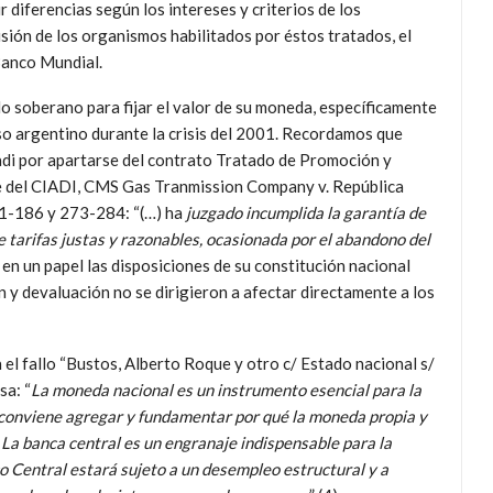
 diferencias según los intereses y criterios de los
isión de los organismos habilitados por éstos tratados, el
Banco Mundial.
 soberano para fijar el valor de su moneda, específicamente
o argentino durante la crisis del 2001. Recordamos que
iadi por apartarse del contrato Tratado de Promoción y
je del CIADI, CMS Gas Tranmission Company v. República
81-186 y 273-284: “(…) ha
juzgado incumplida la garantía de
 de tarifas justas y razonables, ocasionada por el abandono del
n un papel las disposiciones de su constitución nacional
n y devaluación no se dirigieron a afectar directamente a los
 el fallo “Bustos, Alberto Roque y otro c/ Estado nacional s/
sa: “
La moneda nacional es un instrumento esencial para la
o…conviene agregar y fundamentar por qué la moneda propia y
. La banca central es un engranaje indispensable para la
o Central estará sujeto a un desempleo estructural y a