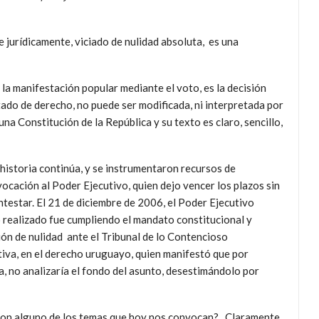
e jurídicamente, viciado de nulidad absoluta, es una
e la manifestación popular mediante el voto, es la decisión
tado de derecho, no puede ser modificada, ni interpretada por
a Constitución de la República y su texto es claro, sencillo,
 historia continúa, y se instrumentaron recursos de
vocación al Poder Ejecutivo, quien dejo vencer los plazos sin
ntestar. El 21 de diciembre de 2006, el Poder Ejecutivo
ealizado fue cumpliendo el mandato constitucional y
ión de nulidad ante el Tribunal de lo Contencioso
tiva, en el derecho uruguayo, quien manifestó que por
, no analizaría el fondo del asunto, desestimándolo por
 con alguno de los temas que hoy nos convocan?. Claramente