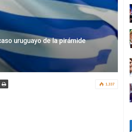
 caso uruguayo de la pirámide
1.337