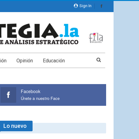
Sign In
ión
Opinión
Educación
Facebook
Únete a nuestro Face
Lo nuevo