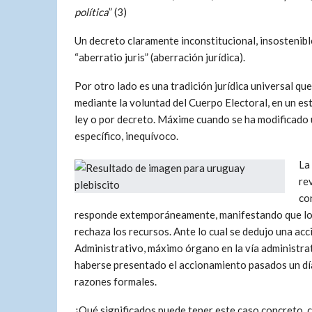
política
” (3)
Un decreto claramente inconstitucional, insostenibl
“aberratio juris” (aberración jurídica).
Por otro lado es una tradición jurídica universal qu
mediante la voluntad del Cuerpo Electoral, en un es
ley o por decreto. Máxime cuando se ha modificado un
específico, inequívoco.
La
re
co
responde extemporáneamente, manifestando que lo r
rechaza los recursos. Ante lo cual se dedujo una acc
Administrativo, máximo órgano en la vía administra
haberse presentado el accionamiento pasados un día
razones formales.
¿Qué significados puede tener este caso concreto,