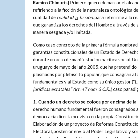
Ramiro Chimuris|
Primero quiero demarcar el alcanc
refiriendo a la ficción de la naturaleza ontológica 
cualidad de
realidad
o
ficción,
para referirme a la 
que garantiza los derechos del Hombre a través de s
manera sesgada y/o limitada.
Como caso concreto de la primera fórmula nombrada, 
garantías constitucionales de un Estado de Derecho 
durante un acto de manifestación pacífica social. U
uruguayo de mayo del año 2005, que ha pretendido in
plasmadas por plebiscito popular, que consagran a
fundamentales y al Estado como su único gestor (“(
jurídicas estatales” Art. 47 num. 3 C.R.),
caso paradi
1.-
Cuando un decreto se coloca por encima de la
derecho humano fundamental fueron consagrados a n
democracia directa previsto en la propia Constitución
Elaboración de un proyecto de Reforma Constituciona
Electoral, posterior envió al Poder Legislativo y so