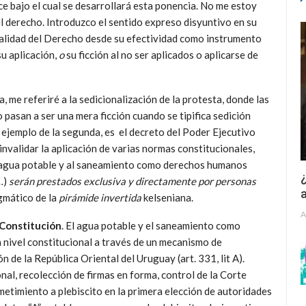
e bajo el cual se desarrollará esta ponencia. No me estoy
del derecho. Introduzco el sentido expreso disyuntivo en su
realidad del Derecho desde su efectividad como instrumento
u aplicación,
o
su ficción al no ser aplicados o aplicarse de
me referiré a la sedicionalización de la protesta, donde las
pasan a ser una mera ficción cuando se tipifica sedición
n ejemplo de la segunda, es el decreto del Poder Ejecutivo
validar la aplicación de varias normas constitucionales,
l agua potable y al saneamiento como derechos humanos
¿
…)
serán prestados exclusiva y directamente por personas
a
gmático de la
pirámide invertida
kelseniana.
A
 Constitución
. El agua potable y el saneamiento como
ivel constitucional a través de un mecanismo de
 de la República Oriental del Uruguay (art. 331, lit A).
l, recolección de firmas en forma, control de la Corte
metimiento a plebiscito en la primera elección de autoridades