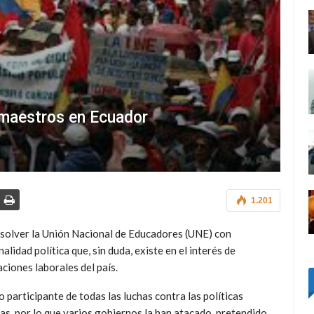
e maestros en Ecuador
1.201
isolver la Unión Nacional de Educadores (UNE) con
lidad política que, sin duda, existe en el interés de
aciones laborales del país.
 participante de todas las luchas contra las políticas
as, por lo que varios gobiernos la han atacado, pretendido