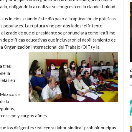
lizada, obligándola a realizar su congreso en la clandestinidad.
us inicios, cuando éste dio paso a la aplicación de políticas
s populares. La ruptura vino por dos lados: el intento
 al grado de que el presidente se pronunciara como legítimo
ón de políticas educativas que incluyeron el debilitamiento de
a Organización Internacional del Trabajo (OIT) y la
a tres
¿
ene la
a
lelas en
A
 México se
 de la
eguidos,
rrorismo y cargos afines.
ue los dirigentes realicen su labor sindical, prohibir huelgas