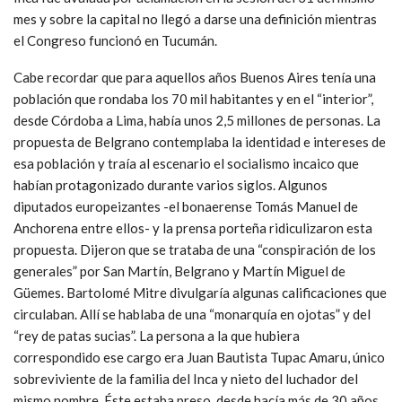
mes y sobre la capital no llegó a darse una definición mientras
el Congreso funcionó en Tucumán.
Cabe recordar que para aquellos años Buenos Aires tenía una
población que rondaba los 70 mil habitantes y en el “interior”,
desde Córdoba a Lima, había unos 2,5 millones de personas. La
propuesta de Belgrano contemplaba la identidad e intereses de
esa población y traía al escenario el socialismo incaico que
habían protagonizado durante varios siglos. Algunos
diputados europeizantes -el bonaerense Tomás Manuel de
Anchorena entre ellos- y la prensa porteña ridiculizaron esta
propuesta. Dijeron que se trataba de una “conspiración de los
generales” por San Martín, Belgrano y Martín Miguel de
Güemes. Bartolomé Mitre divulgaría algunas calificaciones que
circulaban. Allí se hablaba de una “monarquía en ojotas” y del
“rey de patas sucias”. La persona a la que hubiera
correspondido ese cargo era Juan Bautista Tupac Amaru, único
sobreviviente de la familia del Inca y nieto del luchador del
mismo nombre. Éste estaba preso, desde hacía más de 30 años,