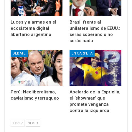
Luces y alarmas en el
Brasil frente al
ecosistema digital
unilateralismo de EEUU.:
libertario argentino
serás soberano o no
serás nada
DEBATE
EN CARPETA
Perú: Neoliberalismo,
Abelardo de la Espriella,
caviarismo y terruqueo
el ‘showman’ que
promete venganza
contra la izquierda
PREV
NEXT