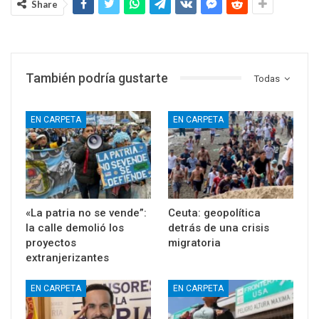
Share
También podría gustarte
Todas
EN CARPETA
EN CARPETA
«La patria no se vende”:
Ceuta: geopolítica
la calle demolió los
detrás de una crisis
proyectos
migratoria
extranjerizantes
EN CARPETA
EN CARPETA