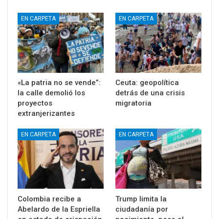
EN CARPETA
EN CARPETA
«La patria no se vende”:
Ceuta: geopolítica
la calle demolió los
detrás de una crisis
proyectos
migratoria
extranjerizantes
EN CARPETA
EN CARPETA
Colombia recibe a
Trump limita la
Abelardo de la Espriella
ciudadanía por