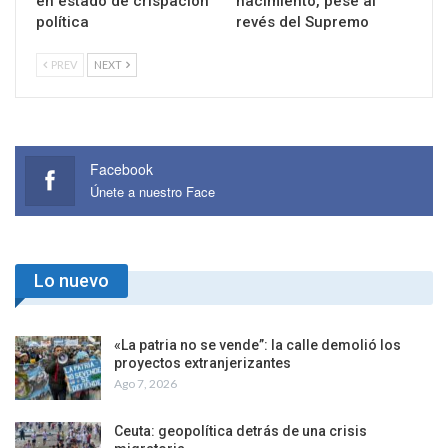
en estado de crispación
nacimiento, pese al
política
revés del Supremo
PREV
NEXT
Facebook
Únete a nuestro Face
Lo nuevo
«La patria no se vende”: la calle demolió los
proyectos extranjerizantes
Ago 7, 2026
Ceuta: geopolítica detrás de una crisis