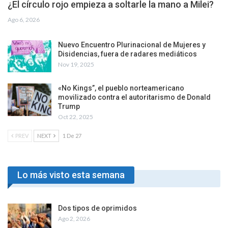
¿El círculo rojo empieza a soltarle la mano a Milei?
Ago 6, 2026
Nuevo Encuentro Plurinacional de Mujeres y
Disidencias, fuera de radares mediáticos
Nov 19, 2025
«No Kings”, el pueblo norteamericano
movilizado contra el autoritarismo de Donald
Trump
Oct 22, 2025
PREV
NEXT
1 De 27
Lo más visto esta semana
Dos tipos de oprimidos
Ago 2, 2026