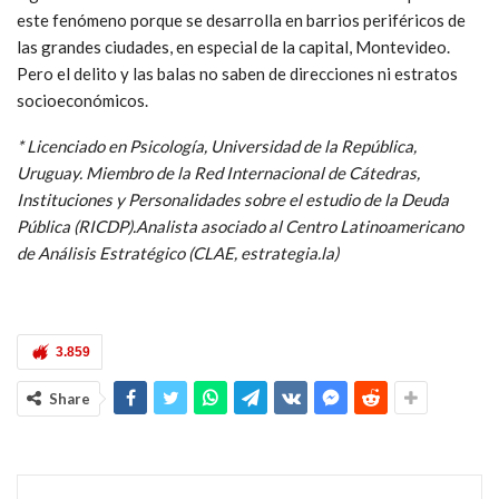
a que el 50 por ciento del espacio aéreo uruguayo no
tenga radares de control, lo que permite el moviento de
aviones y avionetas de forma ilegal.
La campaña electoral empezó, pero la violencia en los barrios
sigue. Ciertos sectores de la sociedad no acusan el impacto de
este fenómeno porque se desarrolla en barrios periféricos de
las grandes ciudades, en especial de la capital, Montevideo.
Pero el delito y las balas no saben de direcciones ni estratos
socioeconómicos.
* Licenciado en Psicología, Universidad de la República,
Uruguay. Miembro de la Red Internacional de Cátedras,
Instituciones y Personalidades sobre el estudio de la Deuda
Pública (RICDP).Analista asociado al Centro Latinoamericano
de Análisis Estratégico (CLAE, estrategia.la)
3.859