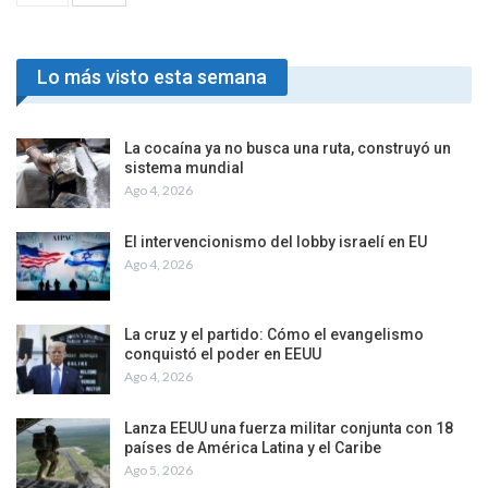
«No Kings”, el pueblo norteamericano
movilizado contra el autoritarismo de Donald
Trump
Oct 22, 2025
PREV
NEXT
1 De 27
Lo más visto esta semana
La cocaína ya no busca una ruta, construyó un
sistema mundial
Ago 4, 2026
El intervencionismo del lobby israelí en EU
Ago 4, 2026
La cruz y el partido: Cómo el evangelismo