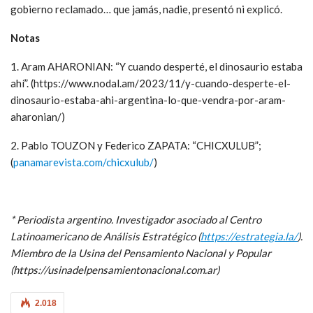
gobierno reclamado… que jamás, nadie, presentó ni explicó.
Notas
1. Aram AHARONIAN: “Y cuando desperté, el dinosaurio estaba
ahí”. (https://www.nodal.am/2023/11/y-cuando-desperte-el-
dinosaurio-estaba-ahi-argentina-lo-que-vendra-por-aram-
aharonian/)
2. Pablo TOUZON y Federico ZAPATA: “CHICXULUB”;
(
panamarevista.com/chicxulub/
)
* Periodista argentino. Investigador asociado al Centro
Latinoamericano de Análisis Estratégico (
https://estrategia.la/
).
Miembro de la Usina del Pensamiento Nacional y Popular
(https://usinadelpensamientonacional.com.ar)
2.018