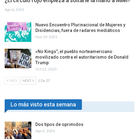
¿El círculo rojo empieza a soltarle la mano a Milei?
Ago 6, 2026
Nuevo Encuentro Plurinacional de Mujeres y
Disidencias, fuera de radares mediáticos
Nov 19, 2025
«No Kings”, el pueblo norteamericano
movilizado contra el autoritarismo de Donald
Trump
Oct 22, 2025
PREV
NEXT
1 De 27
Lo más visto esta semana
Dos tipos de oprimidos
Ago 2, 2026