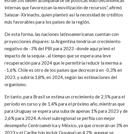
esfuerzos deben acompañarse de políticas macroeconómicas
internas que favorezcan la movilización de recursos”, afirmó
Salazar-Xirinachs, quien planteó así la necesidad de créditos
más favorables para los países de la región.
De esta forma, las naciones latinoamericanas cuentan con
proyecciones dispares: la Argentina tendría un crecimiento
negativo de -3% del PBI para 2023 -donde aquí primó el
impacto de la sequía-, al tiempo que se espera una leve
recuperación para 2024 que le permitiría reducir la merma a
-1,6%. Chile es otro de los países que decrecerá en -0,3% en
2023, y subiría 1,8%, en 2024, según las estimaciones del
organismo.
En tanto, para Brasil se estima un crecimiento de 2,5% para el
período en curso y de 1,4% para el próximo año, mientras que
para Uruguay se espera una suba de apenas 1% para 2023 y de
2,6% para 2024. A nivel subregional se perfila con mejor
desempeño Centroamérica y México, ya que crecerán un 3% en
2023 y el Caribe (sin incluir Guyana) un 4,2%, aunque se