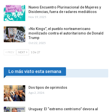
Nuevo Encuentro Plurinacional de Mujeres y
Disidencias, fuera de radares mediáticos
Nov 19, 2025
«No Kings”, el pueblo norteamericano
movilizado contra el autoritarismo de Donald
Trump
Oct 22, 2025
PREV
NEXT
1 De 27
Lo más visto esta semana
Dos tipos de oprimidos
Ago 2, 2026
Uruguay: El “extremo centrismo” devora al