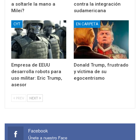
a soltarle la mano a
contra la integración
Milei?
sudamericana
CYT
EN CARPETA
Empresa de EEUU
Donald Trump, frustrado
desarrolla robots para
y víctima de su
uso militar: Eric Trump,
egocentrismo
asesor
PREV
NEXT
Facebook
Únete a nuestro Face