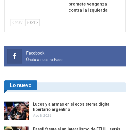
promete venganza
contra la izquierda
PREV
NEXT
Facebook
Únete a nuestro Face
Lo nuevo
Luces y alarmas en el ecosistema digital
libertario argentino
Ago 8, 2026
Brasil frente al unilateralismo de EEUU.: serás