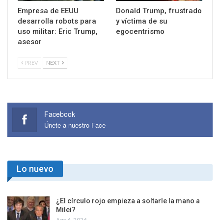
Empresa de EEUU
Donald Trump, frustrado
desarrolla robots para
y víctima de su
uso militar: Eric Trump,
egocentrismo
asesor
PREV
NEXT
Facebook
Únete a nuestro Face
Lo nuevo
¿El círculo rojo empieza a soltarle la mano a
Milei?
Ago 6, 2026