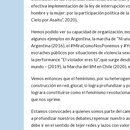
efectiva implementación de la ley de interrupción vo
hombre y la mujer; por la participación política de l
Cielo por Asalto”, 2020).
Hemos podido ver su capacidad de organización, movi
algunos ejemplos en Argentina, la marcha de “Ni una
Argentina (2016), el #MiraComoNosPonemos y #YoT
escraches públicos por situaciones de violencia sex
la performance “El violador eres tú”, que surge desde
mundo – (2019), la Marcha del 8M en Chile (2020), e
Vemos entonces que el feminismo, por su heterogenei
construcción en red, glocal, si logra profundizar y
lograra constituirse como el feminismo revolucionari
que nos oprime.
Estamos convocades a quienes somos parte del cam
a profundizar nuestros debates,repensar nuestro a
debe ir en el sentido de tejer redes y lazos con va