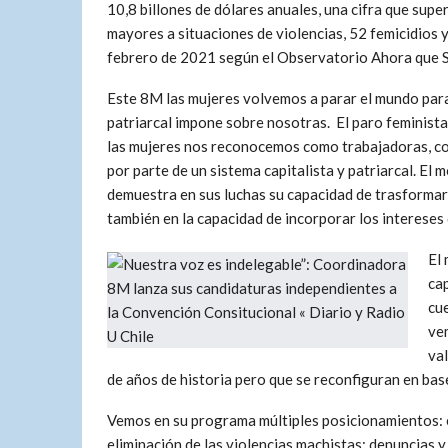
10,8 billones de dólares anuales, una cifra que supe
mayores a situaciones de violencias, 52 femicidios y
febrero de 2021 según el Observatorio Ahora que S
Este 8M las mujeres volvemos a parar el mundo para 
patriarcal impone sobre nosotras. El paro feminista
las mujeres nos reconocemos como trabajadoras, co
por parte de un sistema capitalista y patriarcal. E
demuestra en sus luchas su capacidad de trasformar
también en la capacidad de incorporar los intereses 
El
cap
cue
ve
va
de años de historia pero que se reconfiguran en base
Vemos en su programa múltiples posicionamientos: e
eliminación de las violencias machistas; denuncias y v