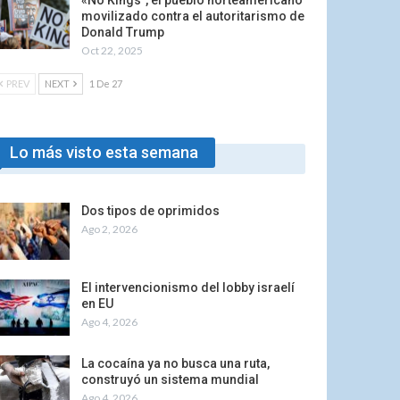
«No Kings”, el pueblo norteamericano
movilizado contra el autoritarismo de
Donald Trump
Oct 22, 2025
PREV
NEXT
1 De 27
Lo más visto esta semana
Dos tipos de oprimidos
Ago 2, 2026
El intervencionismo del lobby israelí
en EU
Ago 4, 2026
La cocaína ya no busca una ruta,
construyó un sistema mundial
Ago 4, 2026