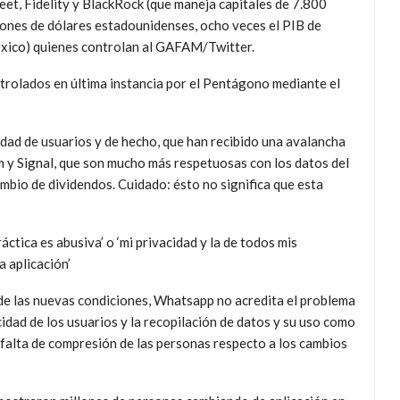
eet, Fidelity y BlackRock (que maneja capitales de 7.800
lones de dólares estadounidenses, ocho veces el PIB de
xico) quienes controlan al GAFAM/Twitter.
ntrolados en última instancia por el Pentágono mediante el
dad de usuarios y de hecho, que han recibido una avalancha
m y Signal, que son mucho más respetuosas con los datos del
ambio de dividendos. Cuidado: ésto no significa que esta
ctica es abusiva’ o ‘mi privacidad y la de todos mis
a aplicación’
de las nuevas condiciones, Whatsapp no acredita el problema
cidad de los usuarios y la recopilación de datos y su uso como
la falta de compresión de las personas respecto a los cambios