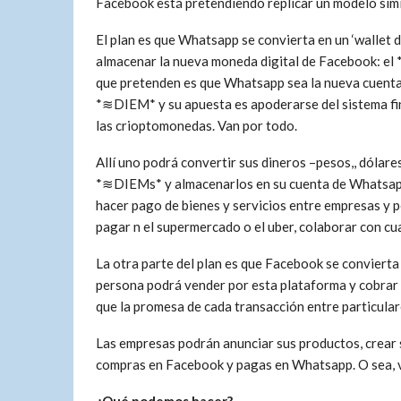
Facebook está pretendiendo replicar un modelo simi
El plan es que Whatsapp se convierta en un ‘wallet di
almacenar la nueva moneda digital de Facebook: el 
que pretenden es que Whatsapp sea la nueva cuenta u
*≋DIEM* y su apuesta es apoderarse del sistema fina
las crioptomonedas. Van por todo.
Allí uno podrá convertir sus dineros –pesos,, dólare
*≋DIEMs* y almacenarlos en su cuenta de Whatsap
hacer pago de bienes y servicios entre empresas y 
pagar n el supermercado o el uber, colaborar con cua
La otra parte del plan es que Facebook se conviert
persona podrá vender por esta plataforma y cobrar
que la promesa de cada transacción entre particular
Las empresas podrán anunciar sus productos, crear 
compras en Facebook y pagas en Whatsapp. O sea,