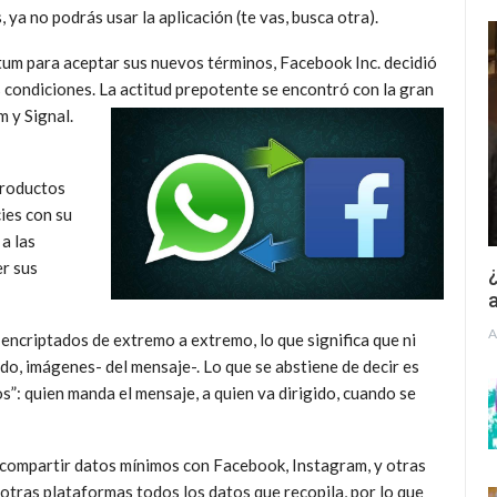
ya no podrás usar la aplicación (te vas, busca otra).
um para aceptar sus nuevos términos, Facebook Inc. decidió
 condiciones. La actitud prepotente se encontró con la gran
 y Signal.
productos
ies con su
a las
r sus
¿
a
A
criptados de extremo a extremo, lo que significa que ni
ido, imágenes- del mensaje-. Lo que se abstiene de decir es
s”: quien manda el mensaje, a quien va dirigido, cuando se
a compartir datos mínimos con Facebook, Instagram, y otras
 otras plataformas todos los datos que recopila, por lo que