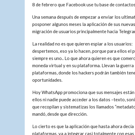
8 de febrero que Facebook use tu base de contactos, 
Una semana después de empezar a enviar los ultimat
posponer algunos meses la aplicación de sus nuevas
migración de usuarios principalmente hacia Telegram
La realidad no es que quieren espiar a los usuarios:
despertemos, eso ya lo hacen, porque para ellos el 
siempre es uno.. Lo que ahora quieren es que comerc
moneda virtual y en su plataforma. Llevan la guerra 
plataformas, donde los hackers podrán también tene
oportunidades.
Hoy WhatsApp promociona que sus mensajes están en
ellos ni nadie puede acceder a los datos –texto, son
que recopilan y sistematizas los llamados “metadato
mandó, desde que dirección.
Lo cierto es que la aplicación que hasta ahora decí
plataformas, va a integrar casi totalmente con esas