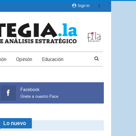
Sign In
ión
Opinión
Educación
Facebook
Únete a nuestro Face
Lo nuevo