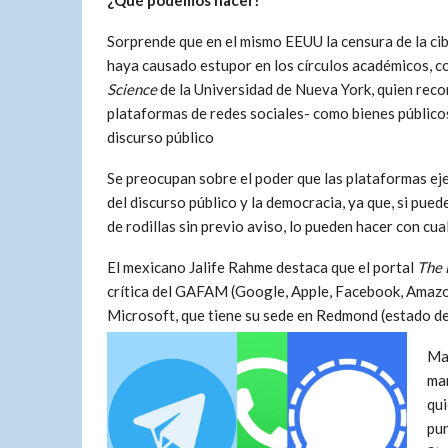
¿Qué podemos hacer?
Sorprende que en el mismo EEUU la censura de la cib
haya causado estupor en los círculos académicos, c
Science
de la Universidad de Nueva York, quien rec
plataformas de redes sociales- como bienes públicos
discurso público
Se preocupan sobre el poder que las plataformas ejer
del discurso público y la democracia, ya que, si pue
de rodillas sin previo aviso, lo pueden hacer con cu
El mexicano Jalife Rahme destaca que el portal
The 
crítica del GAFAM (Google, Apple, Facebook, Amazon
Microsoft, que tiene su sede en Redmond (estado d
Mar
man
qui
pun