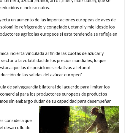
, ternera, azúcar, etanol, arroz, miel y maíz dulce), que se
reducidos o incluso nulos.
oyecta un aumento de las importaciones europeas de aves de
 solomillo refrigerado y congelado), etanol y miel desde los
productores agrícolas europeos si esta tendencia se refleja en
mica incierta vinculada al fin de las cuotas de azúcar y
sector a la volatilidad de los precios mundiales, lo que
destaca que las disposiciones relativas al etanol
ucción de las salidas del azúcar europeo”.
ula de salvaguardia bilateral del acuerdo para limitar los
n comercial para los productores europeos de productos
demos sin embargo dudar de su capacidad para desempeñar
és considera que
 el desarrollo de