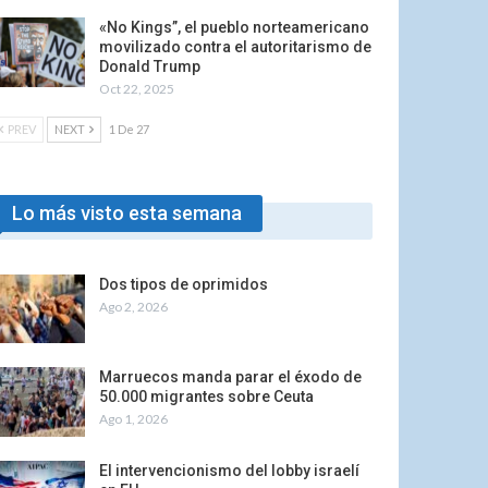
«No Kings”, el pueblo norteamericano
movilizado contra el autoritarismo de
Donald Trump
Oct 22, 2025
PREV
NEXT
1 De 27
Lo más visto esta semana
Dos tipos de oprimidos
Ago 2, 2026
Marruecos manda parar el éxodo de
50.000 migrantes sobre Ceuta
Ago 1, 2026
El intervencionismo del lobby israelí