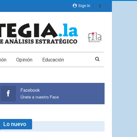
Sign In
ión
Opinión
Educación
Facebook
Únete a nuestro Face
Lo nuevo