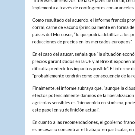
“intereses defensivos” de la UE (aves de corral, cerdo
implementa a través de contingentes con aranceles 
Como resultado del acuerdo, el informe francés pr
corral, carne de vacuno (principalmente en forma de
países del Mercosur, “lo que podría debilitar a los 
reducciones de precios en los mercados europeos”.
En el caso del azúcar, señala que “la situación econó
precios garantizados en la UE y al Brexit exponen al 
dificulta predecir los impactos posible”. El informe 
“probablemente tendrán como consecuencia de la red
Finalmente, el informe subraya que, “aunque la cláus
efectos potencialmente dañinos de la liberalizació
agrícolas sensibles es “bienvenida en sí misma, po
este papel en su definición actual”.
En cuanto a las recomendaciones, el gobierno franc
es necesario concentrar el trabajo, en particular, en