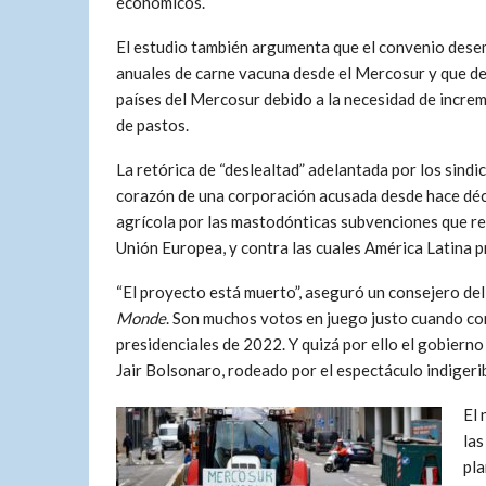
económicos.
El estudio también argumenta que el convenio desem
anuales de carne vacuna desde el Mercosur y que d
países del Mercosur debido a la necesidad de increm
de pastos.
La retórica de “deslealtad” adelantada por los sindi
corazón de una corporación acusada desde hace dé
agrícola por las mastodónticas subvenciones que re
Unión Europea, y contra las cuales América Latina p
“El proyecto está muerto”, aseguró un consejero del
Monde
. Son muchos votos en juego justo cuando co
presidenciales de 2022. Y quizá por ello el gobierno
Jair Bolsonaro, rodeado por el espectáculo indigeri
El 
las
pla