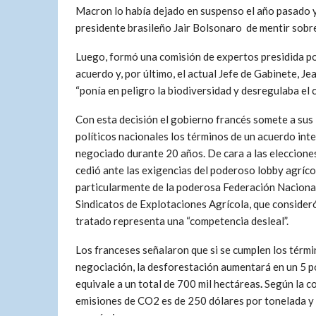
Macron lo había dejado en suspenso el año pasado y
presidente brasileño Jair Bolsonaro de mentir sob
Luego, formó una comisión de expertos presidida po
acuerdo y, por último, el actual Jefe de Gabinete, J
“ponía en peligro la biodiversidad y desregulaba el c
Con esta decisión el gobierno francés somete a sus
políticos nacionales los términos de un acuerdo int
negociado durante 20 años. De cara a las eleccion
cedió ante las exigencias del poderoso lobby agríco
particularmente de la poderosa Federación Naciona
Sindicatos de Explotaciones Agrícola, que consideró
tratado representa una “competencia desleal”.
Los franceses señalaron que si se cumplen los térmi
negociación, la desforestación aumentará en un 5 po
equivale a un total de 700 mil hectáreas
.
Según la co
emisiones de CO2 es de 250 dólares por tonelada y 