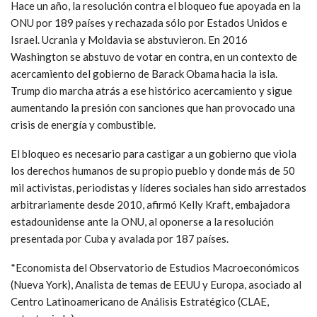
En la votación sólo dos países se abstuvieron: Ucrania y, por
primera vez, Colombia, cuyo presidente ultraderechista Iván
Duque, aliado de EU, expuso el guión de Washington. La
cancillería colombiana explicó en un comunicado que decidió
abstenerse debido a la actitud hostil de Cuba hacia Colombia,
sobre todo por dar refugio a “terroristas” colombianos en su
territorio, así como el apoyo activo (de la isla) al régimen
“tiránico y dictatorial” de Maduro.
Hace un año, la resolución contra el bloqueo fue apoyada en la
ONU por 189 países y rechazada sólo por Estados Unidos e
Israel. Ucrania y Moldavia se abstuvieron. En 2016
Washington se abstuvo de votar en contra, en un contexto de
acercamiento del gobierno de Barack Obama hacia la isla.
Trump dio marcha atrás a ese histórico acercamiento y sigue
aumentando la presión con sanciones que han provocado una
crisis de energía y combustible.