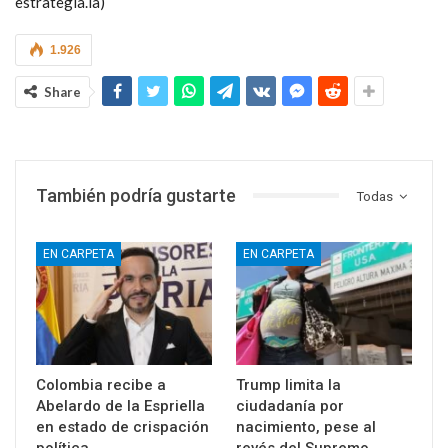
El bloqueo es necesario para castigar a un gobierno que viola
los derechos humanos de su propio pueblo y donde más de 50
mil activistas, periodistas y líderes sociales han sido arrestados
arbitrariamente desde 2010, afirmó Kelly Kraft, embajadora
estadounidense ante la ONU, al oponerse a la resolución
presentada por Cuba y avalada por 187 países.
*Economista del Observatorio de Estudios Macroeconómicos
(Nueva York), Analista de temas de EEUU y Europa, asociado al
Centro Latinoamericano de Análisis Estratégico (CLAE,
estrategia.la)
1.926
Share
También podría gustarte
Todas