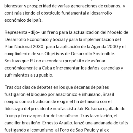
Desde que el presidente John F. Kennedy impuso el bloqueo a
Cuba en febrero de 1962, menos de un año después de que
Fidel Castro declarara el carácter socialista de la Revolución,
éste ha provocado perjuicios a la isla por más de 138 mil
millones de dólares al cambio actual. Los daños acumulados
durante casi seis décadas de aplicación del bloqueo alcanzan la
cifra de 922 mil millones de dólares, tomando en cuenta la
depreciación del dólar.
El canciller indicó que a lo largo de los años, el bloqueo ha
constituido un impedimento esencial a las aspiraciones de
bienestar y prosperidad de varias generaciones de cubanos, y
continúa siendo el obstáculo fundamental al desarrollo
económico del país.
Representa –dijo- un freno para la actualización del Modelo de
Desarrollo Económico y Social y para la implementación del
Plan Nacional 2030, para la aplicación de la Agenda 2030 y el
cumplimiento de sus Objetivos de Desarrollo Sostenible.