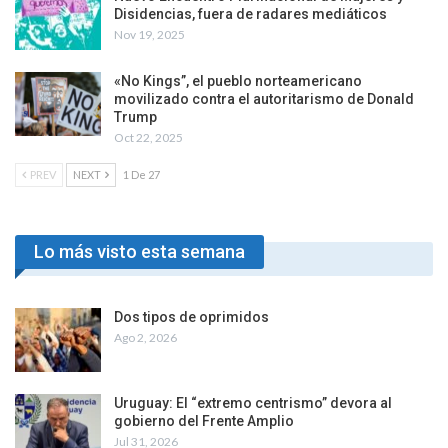
¿El círculo rojo empieza a soltarle la mano a Milei?
Ago 6, 2026
Nuevo Encuentro Plurinacional de Mujeres y
Disidencias, fuera de radares mediáticos
Nov 19, 2025
«No Kings”, el pueblo norteamericano
movilizado contra el autoritarismo de Donald
Trump
Oct 22, 2025
PREV
NEXT
1 De 27