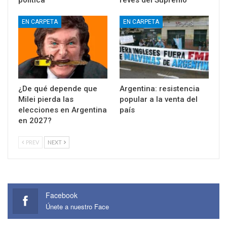
EN CARPETA
EN CARPETA
Colombia recibe a
Trump limita la
Abelardo de la Espriella
ciudadanía por
en estado de crispación
nacimiento, pese al
política
revés del Supremo
EN CARPETA
EN CARPETA
¿De qué depende que
Argentina: resistencia
Milei pierda las
popular a la venta del