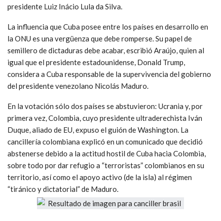
Sostuvo que EU no esconde su propósito de asfixiar
económicamente a Cuba e incrementar los daños, carencias y
sufrimientos a su pueblo.
Tras dos días de debates en los que decenas de países
fustigaron el bloqueo por anacrónico e inhumano, Brasil
rompió con su tradición de exigir el fin del mismo con el
liderazgo del presidente neofascista Jair Bolsonaro, aliado de
Trump y feroz opositor del socialismo. Tras la votación, el
canciller brasileño, Ernesto Araújo, lanzó una andanada de tuits
fustigando al comunismo, al Foro de Sao Paulo y al ex
presidente Luiz Inácio Lula da Silva.
La influencia que Cuba posee entre los países en desarrollo en
la ONU es una vergüenza que debe romperse. Su papel de
semillero de dictaduras debe acabar, escribió Araújo, quien al
igual que el presidente estadounidense, Donald Trump,
considera a Cuba responsable de la supervivencia del gobierno
del presidente venezolano Nicolás Maduro.