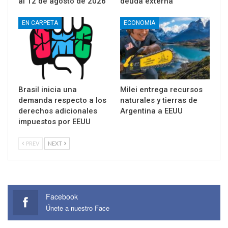
al 12 de agosto de 2026
deuda externa
EN CARPETA
ECONOMIA
Brasil inicia una
Milei entrega recursos
demanda respecto a los
naturales y tierras de
derechos adicionales
Argentina a EEUU
impuestos por EEUU
PREV
NEXT
Facebook
Únete a nuestro Face