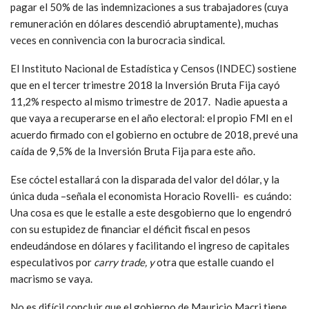
pagar el 50% de las indemnizaciones a sus trabajadores (cuya
remuneración en dólares descendió abruptamente), muchas
veces en connivencia con la burocracia sindical.
El Instituto Nacional de Estadística y Censos (INDEC) sostiene
que en el tercer trimestre 2018 la Inversión Bruta Fija cayó
11,2% respecto al mismo trimestre de 2017. Nadie apuesta a
que vaya a recuperarse en el año electoral: el propio FMI en el
acuerdo firmado con el gobierno en octubre de 2018, prevé una
caída de 9,5% de la Inversión Bruta Fija para este año.
Ese cóctel estallará con la disparada del valor del dólar, y la
única duda –señala el economista Horacio Rovelli- es cuándo:
Una cosa es que le estalle a este desgobierno que lo engendró
con su estupidez de financiar el déficit fiscal en pesos
endeudándose en dólares y facilitando el ingreso de capitales
especulativos por
carry trade, y
otra que estalle cuando el
macrismo se vaya.
No es difícil concluir que el gobierno de Mauricio Macri tiene