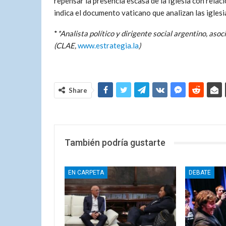
repensar la presencia escasa de la Iglesia con relació
indica el documento vaticano que analizan las iglesi
*
*Analista político y dirigente social argentino, as
(CLAE,
www.estrategia.la
)
Share
También podría gustarte
EN CARPETA
DEBATE