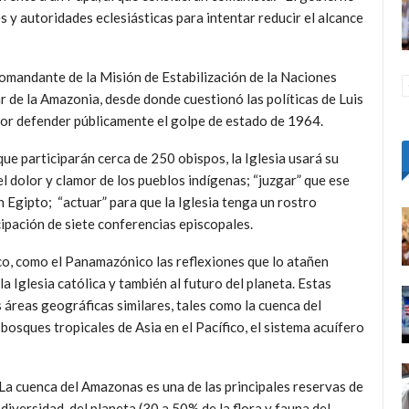
 y autoridades eclesiásticas para intentar reducir el alcance
mandante de la Misión de Estabilización de la Naciones
r de la Amazonia, desde donde cuestionó las políticas de Luis
 por defender públicamente el golpe de estado de 1964.
e participarán cerca de 250 obispos, la Iglesia usará su
el dolor y clamor de los pueblos indígenas; “juzgar” que ese
n Egipto; “actuar” para que la Iglesia tenga un rostro
ipación de siete conferencias episcopales.
co, como el Panamazónico las reflexiones que lo atañen
a Iglesia católica y también al futuro del planeta. Estas
 áreas geográficas similares, tales como la cuenca del
osques tropicales de Asia en el Pacífico, el sistema acuífero
a cuenca del Amazonas es una de las principales reservas de
diversidad del planeta (30 a 50% de la flora y fauna del