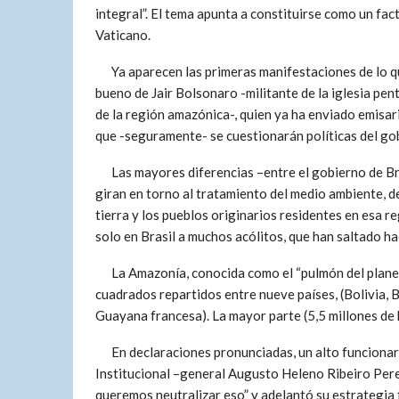
integral”. El tema apunta a constituirse como un fac
Vaticano.
Ya aparecen las primeras manifestaciones de lo que
bueno de Jair Bolsonaro -militante de la iglesia pe
de la región amazónica-, quien ya ha enviado emisari
que -seguramente- se cuestionarán políticas del go
Las mayores diferencias –entre el gobierno de Bra
giran en torno al tratamiento del medio ambiente, d
tierra y los pueblos originarios residentes en esa r
solo en Brasil a muchos acólitos, que han saltado ha
La Amazonía, conocida como el “pulmón del planeta
cuadrados repartidos entre nueve países, (Bolivia, 
Guayana francesa). La mayor parte (5,5 millones de 
En declaraciones pronunciadas, un alto funcionari
Institucional –general Augusto Heleno Ribeiro Perei
queremos neutralizar eso” y adelantó su estrategia 