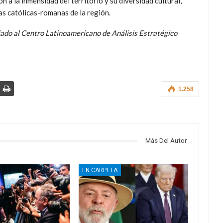
n a la inmensidad del territorio y su diversidad cultural,
as católicas-romanas de la región.
ociado al Centro Latinoamericano de Análisis Estratégico
1.258
Más Del Autor
EN CARPETA