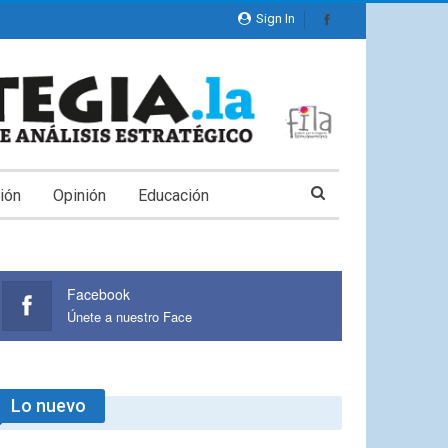
Sign In
ión
Opinión
Educación
Facebook
Únete a nuestro Face
Lo nuevo