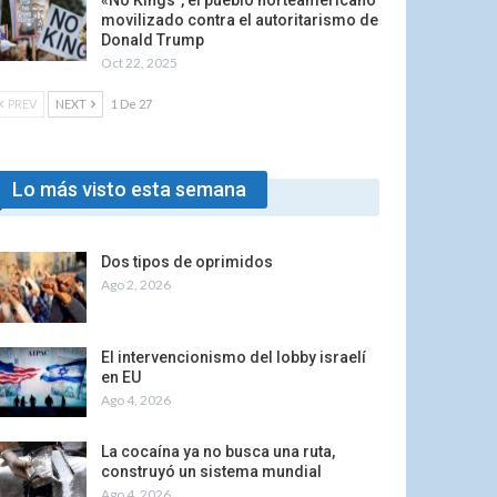
«No Kings”, el pueblo norteamericano
movilizado contra el autoritarismo de
Donald Trump
Oct 22, 2025
PREV
NEXT
1 De 27
Lo más visto esta semana
Dos tipos de oprimidos
Ago 2, 2026
El intervencionismo del lobby israelí
en EU
Ago 4, 2026
La cocaína ya no busca una ruta,
construyó un sistema mundial
Ago 4, 2026