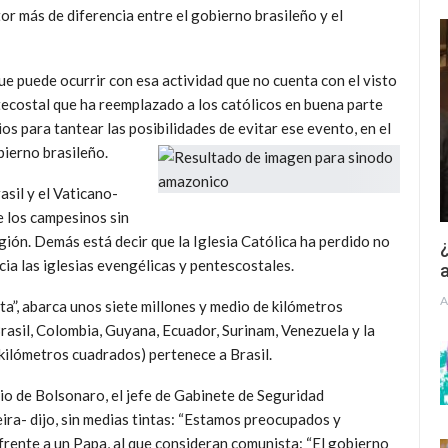
tor más de diferencia entre el gobierno brasileño y el
 puede ocurrir con esa actividad que no cuenta con el visto
ntecostal que ha reemplazado a los católicos en buena parte
os para tantear las posibilidades de evitar ese evento, en el
bierno brasileño.
sil y el Vaticano-
e los campesinos sin
egión. Demás está decir que la Iglesia Católica ha perdido no
¿
cia las iglesias evengélicas y pentescostales.
a
A
”, abarca unos siete millones y medio de kilómetros
Brasil, Colombia, Guyana, Ecuador, Surinam, Venezuela y la
kilómetros cuadrados) pertenece a Brasil.
o de Bolsonaro, el jefe de Gabinete de Seguridad
ra- dijo, sin medias tintas: “Estamos preocupados y
frente a un Papa, al que consideran comunista: “El gobierno