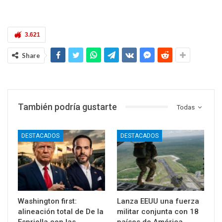
3.621
Share
También podría gustarte
Todas
DESTACADOS
DESTACADOS
Washington first:
Lanza EEUU una fuerza
alineación total de De la
militar conjunta con 18
Espriella con las
países de América