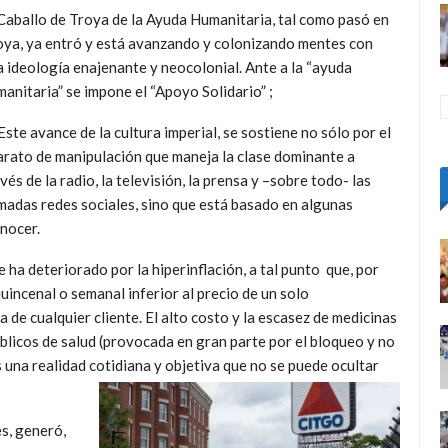
 Caballo de Troya de la Ayuda Humanitaria, tal como pasó en
oya, ya entró y está avanzando y colonizando mentes con
 ideología enajenante y neocolonial. Ante a la “ayuda
anitaria” se impone el “Apoyo Solidario” ;
Este avance de la cultura imperial, se sostiene no sólo por el
arato de manipulación que maneja la clase dominante a
vés de la radio, la televisión, la prensa y –sobre todo- las
madas redes sociales, sino que está basado en algunas
nocer.
se ha deteriorado por la hiperinflación, a tal punto que, por
quincenal o semanal inferior al precio de un solo
de cualquier cliente. El alto costo y la escasez de medicinas
úblicos de salud (provocada en gran parte por el bloqueo y no
s una realidad cotidiana y objetiva que no se puede ocultar
es, generó,