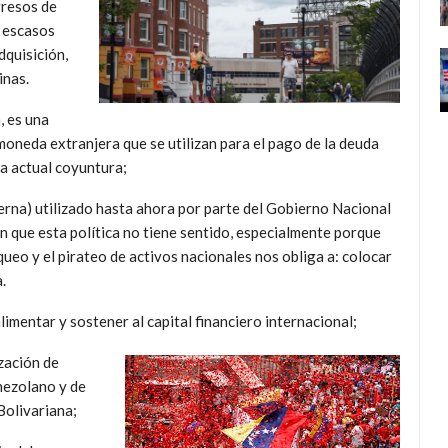
gresos de
s escasos
dquisición,
inas.
, es una
moneda extranjera que se utilizan para el pago de la deuda
a actual coyuntura;
terna) utilizado hasta ahora por parte del Gobierno Nacional
can que esta política no tiene sentido, especialmente porque
queo y el pirateo de activos nacionales nos obliga a: colocar
.
limentar y sostener al capital financiero internacional;
zación de
enezolano y de
Bolivariana;