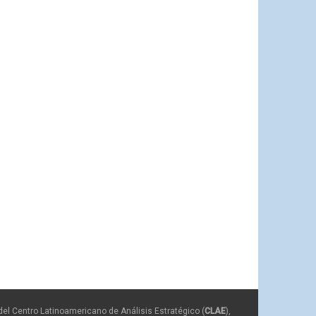
del Centro Latinoamericano de Análisis Estratégico (
CLAE
),