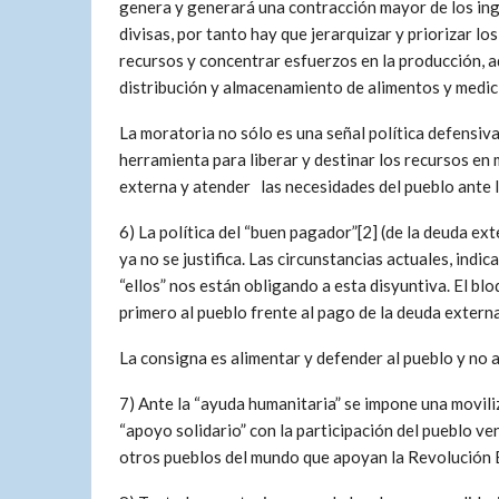
genera y generará una contracción mayor de los in
divisas, por tanto hay que jerarquizar y priorizar lo
recursos y concentrar esfuerzos en la producción, a
distribución y almacenamiento de alimentos y medic
La moratoria no sólo es una señal política defensiva
herramienta para liberar y destinar los recursos en 
externa y atender las necesidades del pueblo ante l
6) La política del “buen pagador”[2] (de la deuda ex
ya no se justifica. Las circunstancias actuales, indi
“ellos” nos están obligando a esta disyuntiva. El blo
primero al pueblo frente al pago de la deuda externa
La consigna es alimentar y defender al pueblo y no a
7) Ante la “ayuda humanitaria” se impone una movili
“apoyo solidario” con la participación del pueblo v
otros pueblos del mundo que apoyan la Revolución 