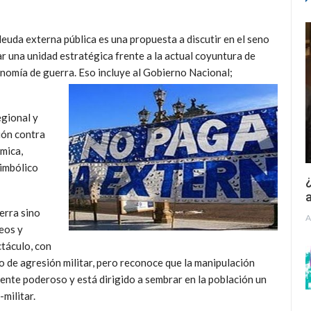
deuda externa pública es una propuesta a discutir en el seno
r una unidad estratégica frente a la actual coyuntura de
onomía de guerra. Eso incluye al Gobierno Nacional;
egional y
ión contra
mica,
simbólico
¿
a
erra sino
A
eos y
ctáculo, con
o de agresión militar, pero reconoce que la manipulación
ente poderoso y está dirigido a sembrar en la población un
militar.