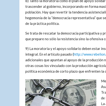
8) Tanto la moratoria como el plan de apoyo solida
trascender al gobierno, incorporando en forma masi
población. Hay que revertir la tendencia asistenciali
hegemonía de la “democracia representativa” que s
de la práctica política.
Se trata de rescatar la democracia participativa y 
que prepare no sólo la resistencia sino la ofensiva c
9) La moratoria y el apoyo solidario deben estar i
integral. En el artículo pasado (
http://www.rebelion
adicionales que apuntan al apoyo de la producción na
otras cosas los vinculado con la producción agrícola
política económica de corto plazo que enfrenten la 
Med
Asa
Tra
de 
La 