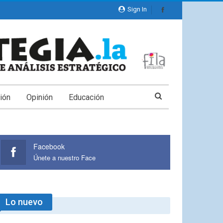
Sign In
ión
Opinión
Educación
Facebook
Únete a nuestro Face
Lo nuevo