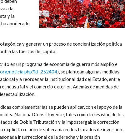
rio deben
va a la
sta y la
e ha apoderado
protagónica y generar un proceso de concientización política
ontra las fuerzas del capital.
nscrito en un programa de economía de guerra más amplio e
.org/noticia.php?id=252404
), se plantean algunas medidas
cional y a reordenar la institucionalidad del Estado, entre
 e industrial y el comercio exterior. Además de medidas de
desestabilización.
idas complementarias se pueden aplicar, con el apoyo de la
mblea Nacional Constituyente, tales como la revisión de los
tados de Doble Tributación y la impostergable corrección
la explícita cesión de soberanía en los tratados de inversión.
asonada insurreccional de la derecha y la presión