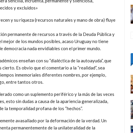
era sencilla, incruenta, permanente y silenciosa,
ecidos y excluidos»
ecen y su riqueza (recursos naturales y mano de obra) fluye
ción permanente de recursos a través de la Deuda Pública y
del mejor de los mundos posibles, acaso Uruguay no tiene
 de democracia nada envidiables con el primer mundo.
adémicos enseñan con su “dialéctica de la autoayuda”, que
 cierto. Es obvio que el comentario a la “realidad”, sea
 tiempos inmemoriales diferentes nombres, por ejemplo,
go, entre tantos otros.
derado como un suplemento periférico y la más de las veces
s, esto sin dudas a causa de la apariencia generalizada,
de la temporalidad profana de los “hechos”.
temente avasallado por la deformación de la verdad. Un
menta permanentemente de la unilateralidad de la