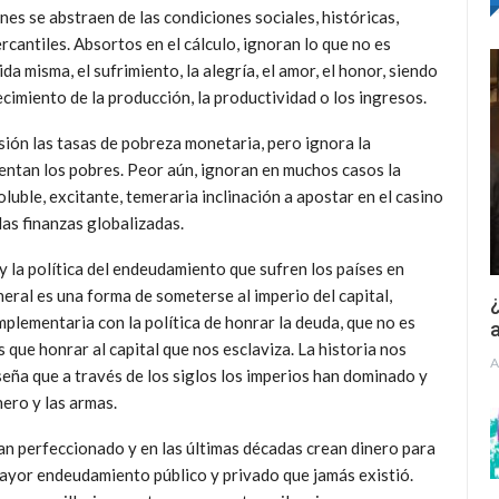
es se abstraen de las condiciones sociales, históricas,
rcantiles. Absortos en el cálculo, ignoran lo que no es
da misma, el sufrimiento, la alegría, el amor, el honor, siendo
recimiento de la producción, la productividad o los ingresos.
ión las tasas de pobreza monetaria, pero ignora la
mentan los pobres. Peor aún, ignoran en muchos casos la
voluble, excitante, temeraria inclinación a apostar en el casino
las finanzas globalizadas.
 la política del endeudamiento que sufren los países en
eral es una forma de someterse al imperio del capital,
¿
plementaria con la política de honrar la deuda, que no es
a
 que honrar al capital que nos esclaviza. La historia nos
A
eña que a través de los siglos los imperios han dominado y
nero y las armas.
n perfeccionado y en las últimas décadas crean dinero para
mayor endeudamiento público y privado que jamás existió.