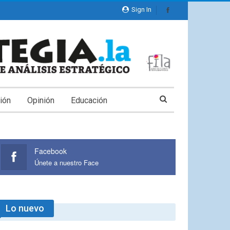
Sign In
ión
Opinión
Educación
Facebook
Únete a nuestro Face
Lo nuevo