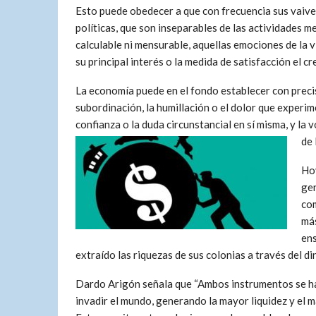
Esto puede obedecer a que con frecuencia sus vaiven
políticas, que son inseparables de las actividades me
calculable ni mensurable, aquellas emociones de la vi
su principal interés o la medida de satisfacción el c
La economía puede en el fondo establecer con precis
subordinación, la humillación o el dolor que experi
confianza o la duda circunstancial en sí misma, y la 
de 
Hoy
gen
com
más
ens
extraído las riquezas de sus colonias a través del di
Dardo Arigón señala que “Ambos instrumentos se ha
invadir el mundo, generando la mayor liquidez y el 