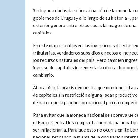
Sin lugar a dudas, la sobrevaluación de la moneda n
gobiernos de Uruguay a lo largo de su historia –, par
exterior genera entre otras cosas la imagen de una 
capitales.
En este marco confluyen, las inversiones directas 
tributarias, verdaderos subsidios directos e indirec
los recursos naturales del país. Pero también ingre
ingreso de capitales incrementa la oferta de moned
cambiario.
Ahora bien, la praxis demuestra que mantener el atr
de capitales sin restricción alguna -sean productiv
de hacer que la producción nacional pierda competit
Para evitar que la moneda nacional se sobrevalue de 
el Banco Central los compra. La moneda nacional qu
ser inflacionaria. Para que esto no ocurra emite 
nacional, retirando la misma de la circulación interna