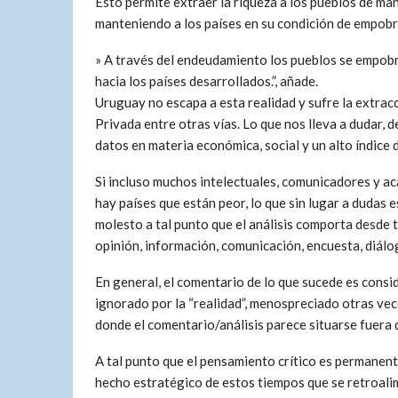
Esto permite extraer la riqueza a los pueblos de man
manteniendo a los países en su condición de empobr
» A través del endeudamiento los pueblos se empobr
hacia los países desarrollados.”, añade.
Uruguay no escapa a esta realidad y sufre la extrac
Privada entre otras vías. Lo que nos lleva a dudar, 
datos en materia económica, social y un alto índice
Si incluso muchos intelectuales, comunicadores y ac
hay países que están peor, lo que sin lugar a dudas es
molesto a tal punto que el análisis comporta desde
opinión, información, comunicación, encuesta, diálo
En general, el comentario de lo que sucede es consi
ignorado por la “realidad”, menospreciado otras vece
donde el comentario/análisis parece situarse fuera 
A tal punto que el pensamiento crítico es permanen
hecho estratégico de estos tiempos que se retroali