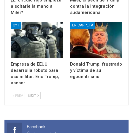
¿El círculo rojo empieza
Milei, el peón de Trump
a soltarle la mano a
contra la integración
Milei?
sudamericana
CYT
EN CARPETA
Empresa de EEUU
Donald Trump, frustrado
desarrolla robots para
y víctima de su
uso militar: Eric Trump,
egocentrismo
asesor
PREV
NEXT
Facebook