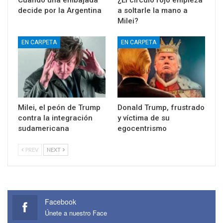
Cuando una embajada
¿El círculo rojo empieza
decide por la Argentina
a soltarle la mano a
Milei?
EN CARPETA
EN CARPETA
Milei, el peón de Trump
Donald Trump, frustrado
contra la integración
y víctima de su
sudamericana
egocentrismo
PREV
NEXT
Facebook
Únete a nuestro Face