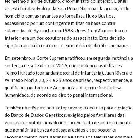
No mesmo dia 4 de outubro, o ex-ministro do Interior, Daniel
Urresti foi absolvido pela Sala Penal Nacional da acusação de
homicídio com agravantes ao jornalista Hugo Bustios,
assassinado por um contingente militar da base contra
subversiva de Ayacucho, em 1988. Urresti, então ministro do
Interior, era um dos coautores do assassinato. Esta decisão
significa um sério retrocesso em matéria de direitos humanos.
Em setembro, a Corte Suprema ratificou em segunda instância a
sentença de setembro de 2016, que condenou os militares
Telmo Hurtado (comandante geral de Infantaria), Juan Rivera e
Wilfredo Mori a 23, 24 e 25 anos de prisão, respectivamente, e
qualificou a matança de Accomarca como um crime de lesa
humanidade, de acordo ao direito penal internacional.
Também no mês passado, foi aprovado o decreto para a criação
do Banco de Dados Genéticos, exigido pelos familiares das
vítimas do conflito armado interno. Se trata de um instrumento
que permitiria a busca de desaparecidos e seu posterior
reconhecimento, para garantir a justiça aos familiares dos mais