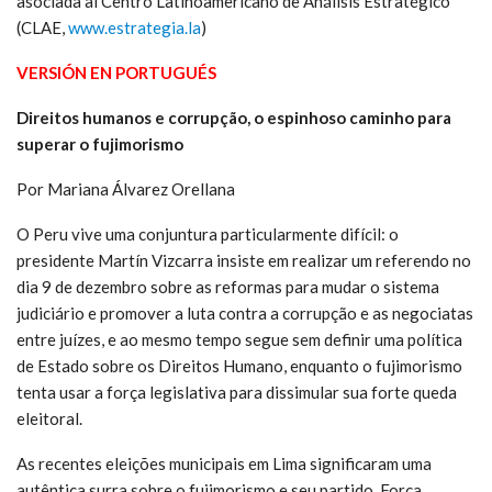
asociada al Centro Latinoamericano de Análisis Estratégico
(CLAE,
www.estrategia.la
)
VERSIÓN EN PORTUGUÉS
Direitos humanos e corrupção, o espinhoso caminho para
superar o fujimorismo
Por Mariana Álvarez Orellana
O Peru vive uma conjuntura particularmente difícil: o
presidente Martín Vizcarra insiste em realizar um referendo no
dia 9 de dezembro sobre as reformas para mudar o sistema
judiciário e promover a luta contra a corrupção e as negociatas
entre juízes, e ao mesmo tempo segue sem definir uma política
de Estado sobre os Direitos Humano, enquanto o fujimorismo
tenta usar a força legislativa para dissimular sua forte queda
eleitoral.
As recentes eleições municipais em Lima significaram uma
autêntica surra sobre o fujimorismo e seu partido, Força