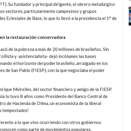
PT). Su fundador y principal dirigente, el obrero metalúrgico
otros sectores, particularmente campesinos y grupos
s Eclesiales de Base, lo que lo llevó a la presidencia el 1° de
ten la restauración conservadora
acó de la pobreza a más de 20 millones de brasileños. Sin
ollista y asistencialista- dejó incólumes las bases
nando el horizonte del poder brasileño, arraigado en los
les de San Pablo (FIESP), con la que negociaba el poder
rique Meirelles, del sector financiero y amigo de la FIESP.
ula lo tuvo 8 años como Presidente del Banco Central de
stro de Hacienda de Dilma, un economista de la liberal
as tempestades!
ferente a lo que vino ocurriendo con otros gobiernos
reconocen como parte de movimientos populares.