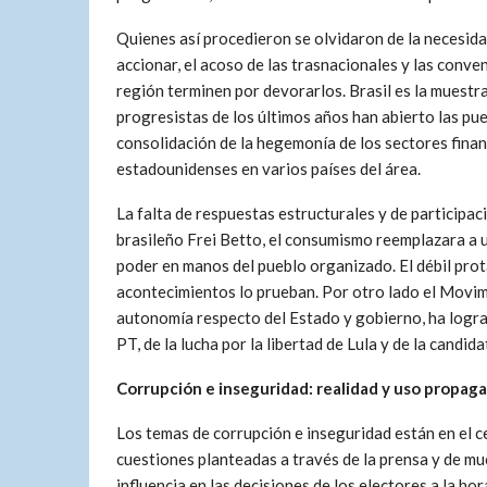
Quienes así procedieron se olvidaron de la necesida
accionar, el acoso de las trasnacionales y las conve
región terminen por devorarlos. Brasil es la muestr
progresistas de los últimos años han abierto las pu
consolidación de la hegemonía de los sectores finan
estadounidenses en varios países del área.
La falta de respuestas estructurales y de participa
brasileño Frei Betto, el consumismo reemplazara a 
poder en manos del pueblo organizado. El débil prot
acontecimientos lo prueban. Por otro lado el Movim
autonomía respecto del Estado y gobierno, ha lograd
PT, de la lucha por la libertad de Lula y de la candi
Corrupción e inseguridad: realidad y uso propag
Los temas de corrupción e inseguridad están en el c
cuestiones planteadas a través de la prensa y de m
influencia en las decisiones de los electores a la hor