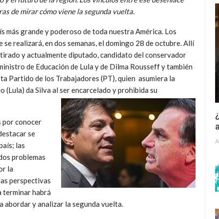
eras de mirar cómo viene la segunda vuelta.
país más grande y poderoso de toda nuestra América. Los
 se realizará, en dos semanas, el domingo 28 de octubre. Allí
etirado y actualmente diputado, candidato del conservador
ministro de Educación de Lula y de Dilma Rousseff y también
sta Partido de los Trabajadores (PT), quien asumiera la
o (Lula) da Silva al ser encarcelado y prohibida su
¿
s por conocer
a
 destacar se
A
país; las
ados problemas
or la
as perspectivas
ra terminar habrá
a abordar y analizar la segunda vuelta.