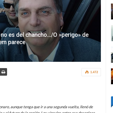
pa no es del chancho…/O »perigo» de
uem parece
1.472
sonaro, aunque tenga que ir a una segunda vuelta, llenó de
 y el futuro de la región. Los vínculos entre ese desenlace