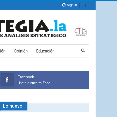
Sign In
ión
Opinión
Educación
Facebook
Únete a nuestro Face
Lo nuevo