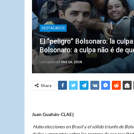
DESTACADOS
El “peligro” Bolsonaro: la cul
Bolsonaro: a culpa não é de q
Last updated
Oct 16, 2018
Share
Juan Guahán-CLAE|
Hubo elecciones en Brasil y el sólido triunfo de Bol
dudas y preguntas sobre las razones de ese resultado