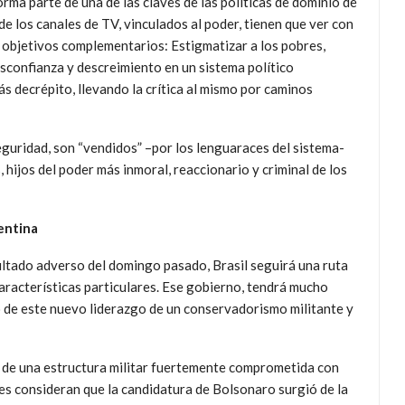
orma parte de una de las claves de las políticas de dominio de
e los canales de TV, vinculados al poder, tienen que ver con
 objetivos complementarios: Estigmatizar a los pobres,
desconfianza y descreimiento en un sistema político
ás decrépito, llevando la crítica al mismo por caminos
guridad, son “vendidos” –por los lenguaraces del sistema-
hijos del poder más inmoral, reaccionario y criminal de los
gentina
ltado adverso del domingo pasado, Brasil seguirá una ruta
características particulares. Ese gobierno, tendrá mucho
 de este nuevo liderazgo de un conservadorismo militante y
 de una estructura militar fuertemente comprometida con
nes consideran que la candidatura de Bolsonaro surgió de la