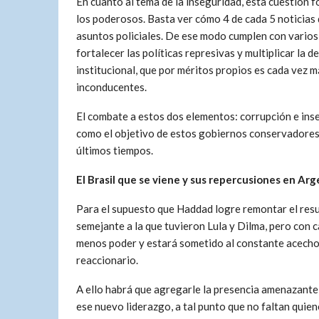
En cuanto al tema de la inseguridad, esta cuestión f
los poderosos. Basta ver cómo 4 de cada 5 noticias d
asuntos policiales. De ese modo cumplen con varios
fortalecer las políticas represivas y multiplicar la 
institucional, que por méritos propios es cada vez m
inconducentes.
El combate a estos dos elementos: corrupción e inse
como el objetivo de estos gobiernos conservadores, 
últimos tiempos.
El Brasil que se viene y sus repercusiones en Ar
Para el supuesto que Haddad logre remontar el resu
semejante a la que tuvieron Lula y Dilma, pero con 
menos poder y estará sometido al constante acecho
reaccionario.
A ello habrá que agregarle la presencia amenazante
ese nuevo liderazgo, a tal punto que no faltan quie