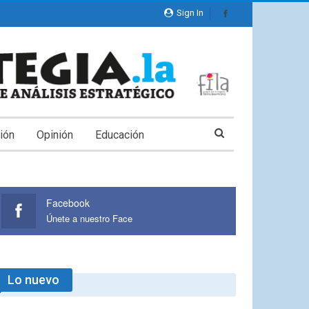
Sign In
ión
Opinión
Educación
Facebook
Únete a nuestro Face
Lo nuevo