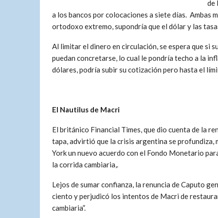
de 
a los bancos por colocaciones a siete días. Ambas m
ortodoxo extremo, supondría que el dólar y las tasas
Al limitar el dinero en circulación, se espera que si
puedan concretarse, lo cual le pondría techo a la infl
dólares, podría subir su cotización pero hasta el lím
El Nautilus de Macri
El británico Financial Times, que dio cuenta de la r
tapa, advirtió que la crisis argentina se profundiz
York un nuevo acuerdo con el Fondo Monetario para 
la corrida cambiaria,.
Lejos de sumar confianza, la renuncia de Caputo ge
ciento y perjudicó los intentos de Macri de restaurar
cambiaria”.