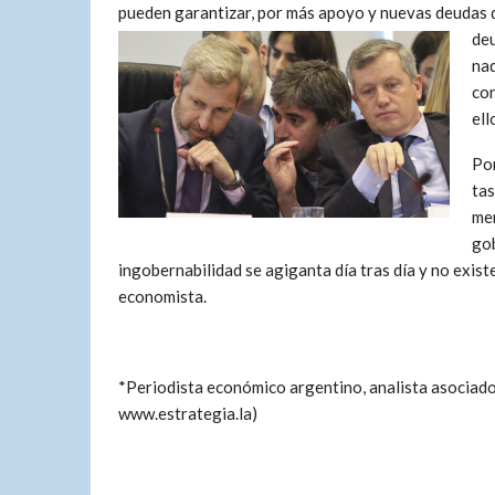
pueden garantizar, por más apoyo y nuevas deudas d
de
nad
con
ell
Por
tas
men
gob
ingobernabilidad se agiganta día tras día y no exist
economista.
*Periodista económico argentino, analista asociado
www.estrategia.la)