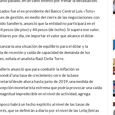
nio pasado, en un vano intento por frenar la devaluación.
rcados fue el ex presidente del Banco Central Luis «Toto»
ses de gestión, en medio del cierre de las negociaciones con
ido Sandleris, anunció que la entidad no participará en el
4 pesos (de piso) y 44 pesos (de techo). Si supera ese valor,
lares por día, sin importar el valor que alcance el dólar.
canzaría una situación de equilibrio para el dólar y la
ria de recesión y caída de capacidad de demanda de los
es, señala el analista Raúl Della Torre.
dleris anunció que para combatir la inflación se
pondrá“una tasa de crecimiento cero de la base
etaria”desde ahora hasta junio de 2019, una medida de
cepción monetarista extrema que podría provocar una caída
magnitud impredecible en el nivel de actividad, agrega
poco habrá un techo explícito al nivel de las tasas de
erés, que se definirán a diario por el nivel de las Leliq (letras