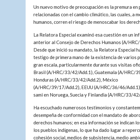
Un nuevo motivo de preocupación es la premura en 
relacionadas con el cambio climático, las cuales, a
humanos, corren el riesgo de menoscabar los derech
La Relatora Especial examinó esa cuestión en un in
anterior al Consejo de Derechos Humanos (A/HRC/
Desde que inició su mandato, la Relatora Especial h
testigo de primera mano de la existencia de varios 
gran escala, particularmente durante sus visitas ofic
Brasil (A/HRC/33/42/Add.1), Guatemala (A/HRC/39
Honduras (A/HRC/33/42/Add.2), México
(A/HRC/39/17/Add.2), EEUU (A/HRC/36/46/Add.1) 
sami en Noruega, Suecia y Finlandia (A/HRC/33/42/
Ha escuchado numerosos testimonios y constantemen
desempeña de conformidad con el mandato de aborda
derechos humanos; en esa información se indican l
los pueblos indígenas, lo que ha dado lugar a reper
cohesión social, medios de subsistencia, medio ambie