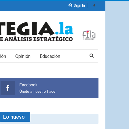
Sign In
ión
Opinión
Educación
Facebook
Únete a nuestro Face
Lo nuevo