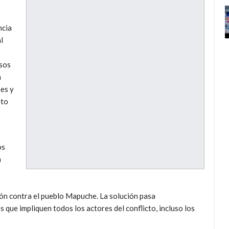
ncia
l
rsos
n
es y
nto
os
a
n contra el pueblo Mapuche. La solución pasa
 que impliquen todos los actores del conflicto, incluso los