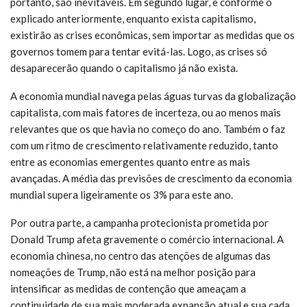
portanto, são inevitáveis. Em segundo lugar, e conforme o
explicado anteriormente, enquanto exista capitalismo,
existirão as crises econômicas, sem importar as medidas que os
governos tomem para tentar evitá-las. Logo, as crises só
desaparecerão quando o capitalismo já não exista.
A economia mundial navega pelas águas turvas da globalização
capitalista, com mais fatores de incerteza, ou ao menos mais
relevantes que os que havia no começo do ano. Também o faz
com um ritmo de crescimento relativamente reduzido, tanto
entre as economias emergentes quanto entre as mais
avançadas. A média das previsões de crescimento da economia
mundial supera ligeiramente os 3% para este ano.
Por outra parte, a campanha protecionista prometida por
Donald Trump afeta gravemente o comércio internacional. A
economia chinesa, no centro das atenções de algumas das
nomeações de Trump, não está na melhor posição para
intensificar as medidas de contenção que ameaçam a
continuidade de sua mais moderada expansão atual e sua cada