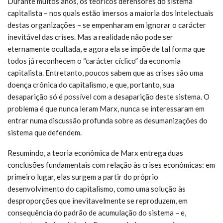
Durante muitos anos, os teóricos defensores do sistema
capitalista – nos quais estão imersos a maioria dos intelectuais
destas organizações – se empenharam em ignorar o carácter
inevitável das crises. Mas a realidade não pode ser
eternamente ocultada, e agora ela se impõe de tal forma que
todos já reconhecem o “carácter cíclico” da economia
capitalista. Entretanto, poucos sabem que as crises são uma
doença crônica do capitalismo, e que, portanto, sua
desaparição só é possível com a desaparição deste sistema. O
problema é que nunca leram Marx, nunca se interessaram em
entrar numa discussão profunda sobre as desumanizações do
sistema que defendem.
Resumindo, a teoria econômica de Marx entrega duas
conclusões fundamentais com relação às crises econômicas: em
primeiro lugar, elas surgem a partir do próprio
desenvolvimento do capitalismo, como uma solução às
desproporções que inevitavelmente se reproduzem, em
consequência do padrão de acumulação do sistema – e,