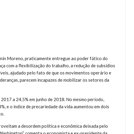
enín Moreno, praticamente entregue ao poder fático do
a com a flexibilização do trabalho, a redução de subsídios
veis, ajudado pelo fato de que os movimentos operário e
deranças, parecem incapazes de mobilizar os setores da
 2017 a 24,5% em junho de 2018. No mesmo período,
%, e o índice de precariedade da vida aumentou em dois
co.
roveitam a desordem política e econômica deixada pelo
Washington”, comenta o economista e ex-presidente da