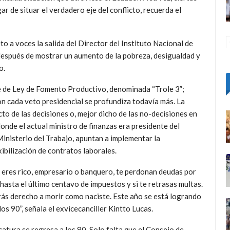
gar de situar el verdadero eje del conflicto, recuerda el
to a voces la salida del Director del Instituto Nacional de
después de mostrar un aumento de la pobreza, desigualdad y
o.
e de Ley de Fomento Productivo, denominada “Trole 3”;
n cada veto presidencial se profundiza todavía más. La
cto de las decisiones o, mejor dicho de las no-decisiones en
onde el actual ministro de finanzas era presidente del
Ministerio del Trabajo, apuntan a implementar la
xibilización de contratos laborales.
i eres rico, empresario o banquero, te perdonan deudas por
hasta el último centavo de impuestos y si te retrasas multas.
rás derecho a morir como naciste. Este año se está logrando
os 90”, señala el exvicecanciller Kintto Lucas.
atura se regresa a los 80. Solo falta que el Consejo de