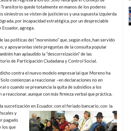
o–Transitorio quede totalmente en manos de los poderes
 siniestros se visten de justicieros y una supuesta izquierda
rógrada, por incapacidad estratégica, por un despreciable
n Ecuador, agrega.
de las políticas del “morenismo” que, según ellos, han servido
s, y apoyaronlas siete preguntas de la consulta popular
mbién han aplaudido la “descorreización” de las
torio de Participación Ciudadana y Control Social.
 dicho contra el nuevo modelo empresarial que Moreno ha
. Solo comienzan a reaccionar –en declaraciones no en
ral o cuando se preanuncia la quita de subsidios a los
 a reaccionar, aunque con más firmeza verbal que práctica.
a sucretización en Ecuador, con el
feriado bancario, con la
iscales y
er pagado
 los que