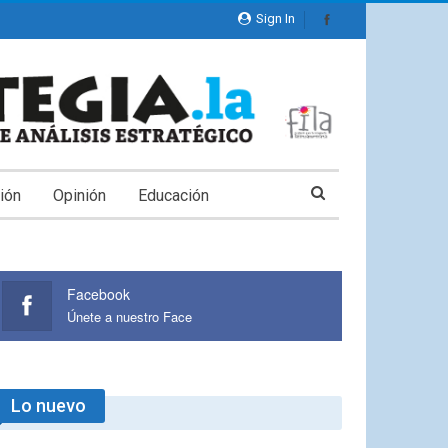
Sign In
ión
Opinión
Educación
Facebook
Únete a nuestro Face
Lo nuevo