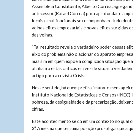
Assembleia Constituinte, Alberto Correa, agregand
antecessor (Rafael Correa) para aprofundar e ampli
locais e multinacionais se recomponham. Tudo dentr
velhas elites empresariais e novas elites surgidas 
das velhas.
“Tal resultado revela o verdadeiro poder dessas eli
eixo do problema não o acionar do aparato empresar
mas sim em quem expõe a complicada situação que atr
alinham a estas críticas em vez de situar o verdadei
artigo para a revista Crisis.
Nesse sentido, há quem prefira “matar o mensageiro
Instituto Nacional de Estatísticas e Censos (INEC)
pobreza, da desigualdade e da precarização, deixan
cifras.
Este acontecimento se dá em um contexto no qual o
3”. A mesma que tem uma posição pró-oligárquica qu