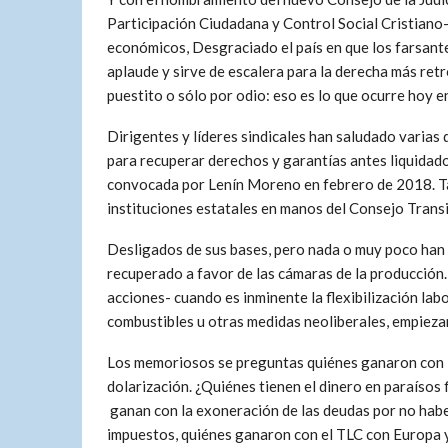
Participación Ciudadana y Control Social Cristian
económicos, Desgraciado el país en que los farsantes
aplaude y sirve de escalera para la derecha más ret
puestito o sólo por odio: eso es lo que ocurre hoy e
Dirigentes y líderes sindicales han saludado varias 
para recuperar derechos y garantías antes liquidado
convocada por Lenín Moreno en febrero de 2018. Ta
instituciones estatales en manos del Consejo Transi
Desligados de sus bases, pero nada o muy poco han
recuperado a favor de las cámaras de la producción
acciones- cuando es inminente la flexibilización labo
combustibles u otras medidas neoliberales, empiezan
Los memoriosos se preguntas quiénes ganaron con l
dolarización. ¿Quiénes tienen el dinero en paraísos f
ganan con la exoneración de las deudas por no hab
impuestos, quiénes ganaron con el TLC con Europa y