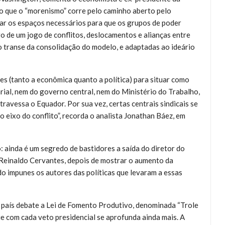
o que o “morenismo” corre pelo caminho aberto pelo
ar os espaços necessários para que os grupos de poder
o de um jogo de conflitos, deslocamentos e alianças entre
do transe da consolidação do modelo, e adaptadas ao ideário
tes (tanto a econômica quanto a política) para situar como
ial, nem do governo central, nem do Ministério do Trabalho,
avessa o Equador. Por sua vez, certas centrais sindicais se
ro eixo do conflito”, recorda o analista Jonathan Báez, em
: ainda é um segredo de bastidores a saída do diretor do
, Reinaldo Cervantes, depois de mostrar o aumento da
do impunes os autores das políticas que levaram a essas
 país debate a Lei de Fomento Produtivo, denominada “Trole
e com cada veto presidencial se aprofunda ainda mais. A