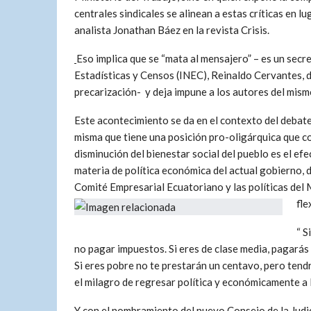
centrales sindicales se alinean a estas críticas en lu
analista Jonathan Báez en la revista Crisis.
Eso implica que se “mata al mensajero” – es un secre
Estadísticas y Censos (INEC), Reinaldo Cervantes, 
precarización- y deja impune a los autores del mism
Este acontecimiento se da en el contexto del debat
misma que tiene una posición pro-oligárquica que co
disminución del bienestar social del pueblo es el efe
materia de política económica del actual gobierno, d
Comité Empresarial Ecuatoriano y las políticas del 
fle
“ S
no pagar impuestos. Si eres de clase media, pagarás 
Si eres pobre no te prestarán un centavo, pero tend
el milagro de regresar política y económicamente a l
Y con el nombramiento del nuevo Consejo de la Judic