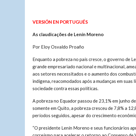
VERSIÓN EN PORTUGUÉS
As claudicações de Lenín Moreno
Por Eloy Osvaldo Proaño
Enquanto a pobreza no país cresce, o governo de L
grande empresariado nacional e multinacional, ameaç
aos setores necessitados e o aumento dos combustí
indígena, reacomodados após a mudanças em suas li
sociedade contra essas políticas.
A pobreza no Equador passou de 23,1% em junho de
somente em Quito, a pobreza cresceu de 7,8% a 12,8
períodos seguidos, apesar do crescimento econômi
“O presidente Lenín Moreno e seus funcionários ap
correísmo para acelerar o retorno ao Consenso de 