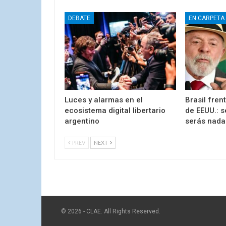
DEBATE
EN CARPETA
Luces y alarmas en el
Brasil fren
ecosistema digital libertario
de EEUU.: 
argentino
serás nada
PREV
NEXT
© 2026 - CLAE. All Rights Reserved.