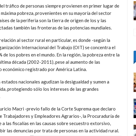
del tráfico de personas siempre provienen en primer lugar de
e máxima pobreza, provenientes en su mayoría del sector
íses de la periferia son la tierra de origen de los y las
ctadas también las fronteras de las potencias mundiales.
r
elación al sector rural en particular, es donde -según la
anización Internacional del Trabajo (OIT) se concentra el
 de los pobres en el mundo. En la región, la pobreza entre la
 última década (2002-2011), pese al aumento de las
to económico registrado por América Latina.
os estados nacionales agudizan la desigualdad y sumen a
ida, protegiendo sólo los intereses de las grandes
.
ricio Macri -previo fallo de la Corte Suprema que declaro
de Trabajadores y Empleadores Agrarios-, la Procuraduría de
 a las fiscalías en las causas sobre secuestro extorsivo,
bir las denuncias por trata de personas en la actividad rural.