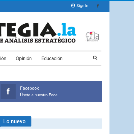
Sign In
ión
Opinión
Educación
Facebook
Únete a nuestro Face
Lo nuevo