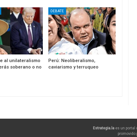
DEBATE
te al unilateralismo
Perú: Neoliberalismo,
serás soberano o no
caviarismo y terruqueo
Estrategia.la
es un portal 
promovido p