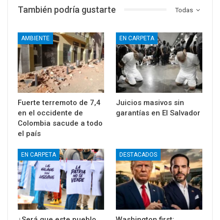
También podría gustarte
Todas
AMBIENTE
EN CARPETA
Fuerte terremoto de 7,4
Juicios masivos sin
en el occidente de
garantías en El Salvador
Colombia sacude a todo
el país
EN CARPETA
DESTACADOS
¿Será que este pueblo
Washington first: