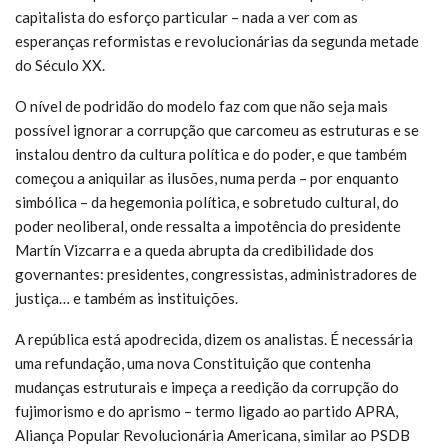
capitalista do esforço particular – nada a ver com as
esperanças reformistas e revolucionárias da segunda metade
do Século XX.
O nível de podridão do modelo faz com que não seja mais
possível ignorar a corrupção que carcomeu as estruturas e se
instalou dentro da cultura política e do poder, e que também
começou a aniquilar as ilusões, numa perda – por enquanto
simbólica – da hegemonia política, e sobretudo cultural, do
poder neoliberal, onde ressalta a impotência do presidente
Martín Vizcarra e a queda abrupta da credibilidade dos
governantes: presidentes, congressistas, administradores de
justiça… e também as instituições.
A república está apodrecida, dizem os analistas. É necessária
uma refundação, uma nova Constituição que contenha
mudanças estruturais e impeça a reedição da corrupção do
fujimorismo e do aprismo – termo ligado ao partido APRA,
Aliança Popular Revolucionária Americana, similar ao PSDB