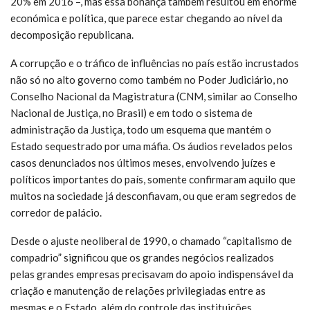
20% em 2016 –, mas essa bonança também resultou em enorme
económica e política, que parece estar chegando ao nível da
decomposição republicana.
A corrupção e o tráfico de influências no país estão incrustados
não só no alto governo como também no Poder Judiciário, no
Conselho Nacional da Magistratura (CNM, similar ao Conselho
Nacional de Justiça, no Brasil) e em todo o sistema de
administração da Justiça, todo um esquema que mantém o
Estado sequestrado por uma máfia. Os áudios revelados pelos
casos denunciados nos últimos meses, envolvendo juízes e
políticos importantes do país, somente confirmaram aquilo que
muitos na sociedade já desconfiavam, ou que eram segredos de
corredor de palácio.
Desde o ajuste neoliberal de 1990, o chamado “capitalismo de
compadrio” significou que os grandes negócios realizados
pelas grandes empresas precisavam do apoio indispensável da
criação e manutenção de relações privilegiadas entre as
mesmas e o Estado, além do controle das instituições