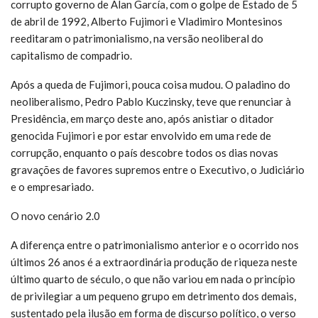
corrupto governo de Alan García, com o golpe de Estado de 5
de abril de 1992, Alberto Fujimori e Vladimiro Montesinos
reeditaram o patrimonialismo, na versão neoliberal do
capitalismo de compadrio.
Após a queda de Fujimori, pouca coisa mudou. O paladino do
neoliberalismo, Pedro Pablo Kuczinsky, teve que renunciar à
Presidência, em março deste ano, após anistiar o ditador
genocida Fujimori e por estar envolvido em uma rede de
corrupção, enquanto o país descobre todos os dias novas
gravações de favores supremos entre o Executivo, o Judiciário
e o empresariado.
O novo cenário 2.0
A diferença entre o patrimonialismo anterior e o ocorrido nos
últimos 26 anos é a extraordinária produção de riqueza neste
último quarto de século, o que não variou em nada o princípio
de privilegiar a um pequeno grupo em detrimento dos demais,
sustentado pela ilusão em forma de discurso político, o verso