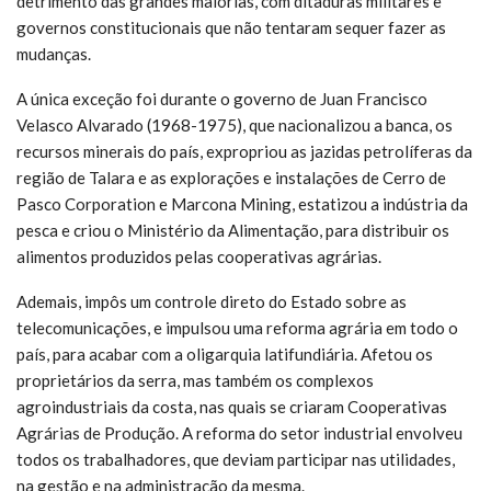
detrimento das grandes maiorias, com ditaduras militares e
governos constitucionais que não tentaram sequer fazer as
mudanças.
A única exceção foi durante o governo de Juan Francisco
Velasco Alvarado (1968-1975), que nacionalizou a banca, os
recursos minerais do país, expropriou as jazidas petrolíferas da
região de Talara e as explorações e instalações de Cerro de
Pasco Corporation e Marcona Mining, estatizou a indústria da
pesca e criou o Ministério da Alimentação, para distribuir os
alimentos produzidos pelas cooperativas agrárias.
Ademais, impôs um controle direto do Estado sobre as
telecomunicações, e impulsou uma reforma agrária em todo o
país, para acabar com a oligarquia latifundiária. Afetou os
proprietários da serra, mas também os complexos
agroindustriais da costa, nas quais se criaram Cooperativas
Agrárias de Produção. A reforma do setor industrial envolveu
todos os trabalhadores, que deviam participar nas utilidades,
na gestão e na administração da mesma.