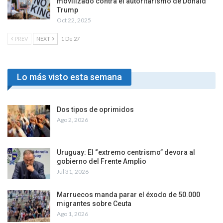
movilizado contra el autoritarismo de Donald
Trump
Oct 22, 2025
PREV
NEXT
1 De 27
Lo más visto esta semana
Dos tipos de oprimidos
Ago 2, 2026
Uruguay: El “extremo centrismo” devora al
gobierno del Frente Amplio
Jul 31, 2026
Marruecos manda parar el éxodo de 50.000
migrantes sobre Ceuta
Ago 1, 2026