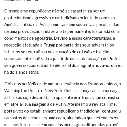
O trumpismo republicano não só se caracteriza por um
protecionismo agressivo e um belicismo orientado contra a
América Latina e a Ásia, como também sustenta a peculiaridade
de uma provocação unilateralista permanente, fusionada com
condimentos de egolatria. Devido a essas características, a
recepção efetuada a Trump por parte dos seus adversários
internos se teatralizou na acusação de colusão e traição,
supostamente realizada a partir de uma colaboração de Putin e
seu governo com o triunfo eleitoral do magnata nova-iorquino,
há dois anos atrás.
Dois dos periódicos de maior relevância nos Estados Unidos, o
Washington Post e o New York Times se lançaram a uma caça
às bruxas cujo destinatário aparente era Trump, que consistia
em atrelar sua imagem à de Putin. Até mesmo a revista Time,
porta-voz do establishment republicano tradicional, confundiu
os rostos de ambos em uma capa, aludindo a que defendem os
mesmos interesses. Em uma das mensagens difundidas através