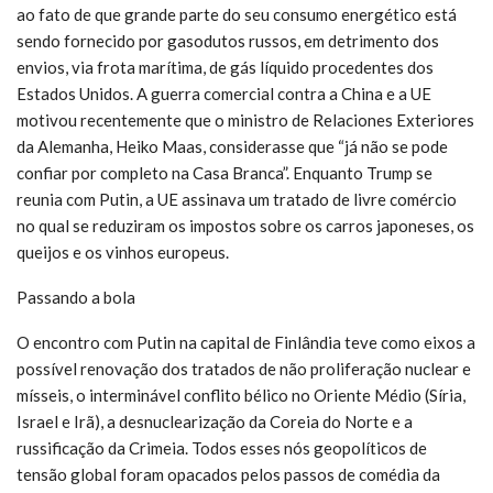
ao fato de que grande parte do seu consumo energético está
sendo fornecido por gasodutos russos, em detrimento dos
envios, via frota marítima, de gás líquido procedentes dos
Estados Unidos. A guerra comercial contra a China e a UE
motivou recentemente que o ministro de Relaciones Exteriores
da Alemanha, Heiko Maas, considerasse que “já não se pode
confiar por completo na Casa Branca”. Enquanto Trump se
reunia com Putin, a UE assinava um tratado de livre comércio
no qual se reduziram os impostos sobre os carros japoneses, os
queijos e os vinhos europeus.
Passando a bola
O encontro com Putin na capital de Finlândia teve como eixos a
possível renovação dos tratados de não proliferação nuclear e
mísseis, o interminável conflito bélico no Oriente Médio (Síria,
Israel e Irã), a desnuclearização da Coreia do Norte e a
russificação da Crimeia. Todos esses nós geopolíticos de
tensão global foram opacados pelos passos de comédia da