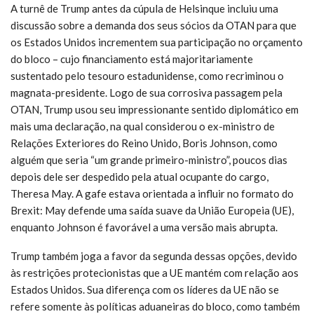
A turnê de Trump antes da cúpula de Helsinque incluiu uma
discussão sobre a demanda dos seus sócios da OTAN para que
os Estados Unidos incrementem sua participação no orçamento
do bloco – cujo financiamento está majoritariamente
sustentado pelo tesouro estadunidense, como recriminou o
magnata-presidente. Logo de sua corrosiva passagem pela
OTAN, Trump usou seu impressionante sentido diplomático em
mais uma declaração, na qual considerou o ex-ministro de
Relações Exteriores do Reino Unido, Boris Johnson, como
alguém que seria “um grande primeiro-ministro”, poucos dias
depois dele ser despedido pela atual ocupante do cargo,
Theresa May. A gafe estava orientada a influir no formato do
Brexit: May defende uma saída suave da União Europeia (UE),
enquanto Johnson é favorável a uma versão mais abrupta.
Trump também joga a favor da segunda dessas opções, devido
às restrições protecionistas que a UE mantém com relação aos
Estados Unidos. Sua diferença com os líderes da UE não se
refere somente às políticas aduaneiras do bloco, como também