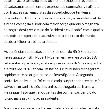
deterioração tem sido mais ou menos solapada nas últimas
décadas, mas atualmente é expressada com maior virulência
por frações supremacistas da sociedade, que tendem a
desconhecer todo tipo de acordo e regulação multilateral. As
sirenes começam a soar com maior força quando o magnata
começa a desfazer o mito do “ocidente civilizado” com o qual o
seu país tem operado discursivamente no resto do mundo
desde a I Guerra até a atualidade.
As denúncias realizadas pelo ex-diretor do Birô Federal de
Investigação (FBI), Robert Mueller, em fevereiro de 2018,
referentes à participação da empresa russa IRA na campanha
eleitoral de 2016, foram um fiasco. Os tribunais rechaçaram
rapidamente os argumentos do investigador. A segunda
tentativa de Mueller foi comunicada, surpreendentemente (ou
talvez nem tanto), três dias antes da chegada de Trump a
Helsinque, fato que gerou certas desconfianças dentro do
grupo mais próximo ao presidente.
A acusação sugere que foram produzidas atividades remotas