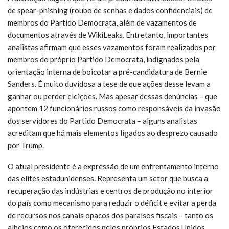
de spear-phishing (roubo de senhas e dados confidenciais) de
membros do Partido Democrata, além de vazamentos de
documentos através de WikiLeaks. Entretanto, importantes
analistas afirmam que esses vazamentos foram realizados por
membros do próprio Partido Democrata, indignados pela
orientação interna de boicotar a pré-candidatura de Bernie
Sanders. É muito duvidosa a tese de que ações desse levam a
ganhar ou perder eleições. Mas apesar dessas denúncias – que
apontem 12 funcionários russos como responsáveis da invasão
dos servidores do Partido Democrata – alguns analistas
acreditam que há mais elementos ligados ao desprezo causado
por Trump.
O atual presidente é a expressão de um enfrentamento interno
das elites estadunidenses. Representa um setor que busca a
recuperação das indústrias e centros de produção no interior
do país como mecanismo para reduzir o déficit e evitar a perda
de recursos nos canais opacos dos paraísos fiscais – tanto os
alheios como os oferecidos pelos próprios Estados Unidos,