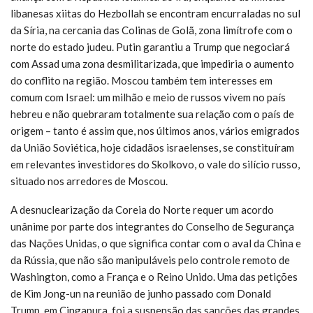
libanesas xiitas do Hezbollah se encontram encurraladas no sul
da Síria, na cercania das Colinas de Golã, zona limítrofe com o
norte do estado judeu. Putin garantiu a Trump que negociará
com Assad uma zona desmilitarizada, que impediria o aumento
do conflito na região. Moscou também tem interesses em
comum com Israel: um milhão e meio de russos vivem no país
hebreu e não quebraram totalmente sua relação com o país de
origem – tanto é assim que, nos últimos anos, vários emigrados
da União Soviética, hoje cidadãos israelenses, se constituíram
em relevantes investidores do Skolkovo, o vale do silício russo,
situado nos arredores de Moscou.
A desnuclearização da Coreia do Norte requer um acordo
unânime por parte dos integrantes do Conselho de Segurança
das Nações Unidas, o que significa contar com o aval da China e
da Rússia, que não são manipuláveis pelo controle remoto de
Washington, como a França e o Reino Unido. Uma das petições
de Kim Jong-un na reunião de junho passado com Donald
Trump, em Cingapura, foi a suspensão das sanções das grandes