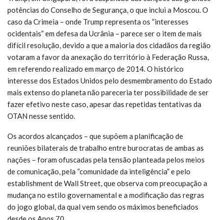
potências do Conselho de Segurança, o que inclui a Moscou. O
caso da Crimeia – onde Trump representa os “interesses
ocidentais” em defesa da Ucrânia – parece ser o item de mais
difícil resolução, devido a que a maioria dos cidadãos da região
votaram a favor da anexação do território à Federação Russa,
em referendo realizado em março de 2014. O histórico
interesse dos Estados Unidos pelo desmembramento do Estado
mais extenso do planeta não pareceria ter possibilidade de ser
fazer efetivo neste caso, apesar das repetidas tentativas da
OTAN nesse sentido.
Os acordos alcançados – que supõem a planificação de
reuniões bilaterais de trabalho entre burocratas de ambas as
nações – foram ofuscadas pela tensão planteada pelos meios
de comunicação, pela “comunidade da inteligência” e pelo
establishment de Wall Street, que observa com preocupação a
mudança no estilo governamental e a modificação das regras
do jogo global, da qual vem sendo os máximos beneficiados
desde os Anos 70.