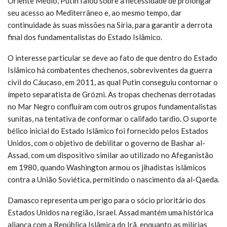
Oriente Médio, Putin falou sobre a necessidade de prolongar
seu acesso ao Mediterrâneo e, ao mesmo tempo, dar
continuidade às suas missões na Síria, para garantir a derrota
final dos fundamentalistas do Estado Islâmico.
O interesse particular se deve ao fato de que dentro do Estado
Islâmico há combatentes chechenos, sobreviventes da guerra
civil do Cáucaso, em 2011, as qual Putin conseguiu contornar o
ímpeto separatista de Grózni. As tropas chechenas derrotadas
no Mar Negro confluíram com outros grupos fundamentalistas
sunitas, na tentativa de conformar o califado tardio. O suporte
bélico inicial do Estado Islâmico foi fornecido pelos Estados
Unidos, com o objetivo de debilitar o governo de Bashar al-
Assad, com um dispositivo similar ao utilizado no Afeganistão
em 1980, quando Washington armou os jihadistas islâmicos
contra a União Soviética, permitindo o nascimento da al-Qaeda.
Damasco representa um perigo para o sócio prioritário dos
Estados Unidos na região, Israel. Assad mantém uma histórica
aliança com a República Islâmica do Irã, enquanto as milícias