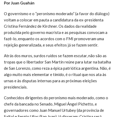
Por Juan Guahán
O governismo e o “peronismo moderado” (a favor do diálogo)
voltam a colocar em pauta a candidatura da ex-presidenta
Cristina Fernández de Kirchner. Os dados da realidade
produzida pelo governo macrista e as pesquisas convocam a
fazê-lo, enquanto os acordos com o FMI promoveram uma
rejeição generalizada, e seus efeitos já se fazem sentir.
Atrás dos muros, surdos ruídos se fazem escutar, não são as
tropas que o libertador San Martín reúne para lutar na batalha
de San Lorenzo, como reza a épica patriótica argentina. Não, é
algo muito mais elementar e tímido, é o ritual que nos ata às
urnas e às disputas internas para as próximas eleições
presidenciais.
Conhecidos dirigentes do peronismo mais moderado, como o
chefe da bancada no Senado, Miguel Ángel Pichetto, e
governadores como Juan Manuel Urtubey (da província de
Salta) e Sergio Uñac (San Juan), já disseram: Cristina será