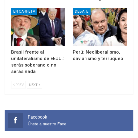
EN CARPETA
DEBATE
Brasil frente al
Perú: Neoliberalismo,
unilateralismo de EEUU.:
caviarismo y terruqueo
serás soberano o no
serás nada
PREV
NEXT
Facebook
Únete a nuestro Face