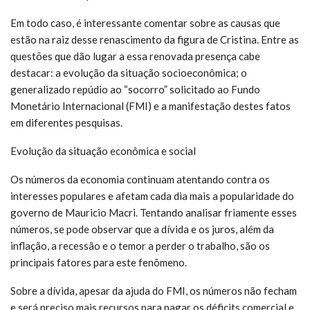
Em todo caso, é interessante comentar sobre as causas que
estão na raiz desse renascimento da figura de Cristina. Entre as
questões que dão lugar a essa renovada presença cabe
destacar: a evolução da situação socioeconômica; o
generalizado repúdio ao “socorro” solicitado ao Fundo
Monetário Internacional (FMI) e a manifestação destes fatos
em diferentes pesquisas.
Evolução da situação econômica e social
Os números da economia continuam atentando contra os
interesses populares e afetam cada dia mais a popularidade do
governo de Mauricio Macri. Tentando analisar friamente esses
números, se pode observar que a dívida e os juros, além da
inflação, a recessão e o temor a perder o trabalho, são os
principais fatores para este fenômeno.
Sobre a dívida, apesar da ajuda do FMI, os números não fecham
e será preciso mais recursos para pagar os déficits comercial e