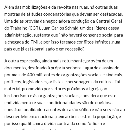
Além das mobilizações e da revolta nas ruas, há outras duas
mostras de atitudes condenatórias que devem ser destacadas.
Uma delas provém da negociadora condução da Central Geral
do Trabalho (CGT). Juan Carlos Schmid, um dos líderes dessa
administração, sustenta que “não haverá consenso social para
a chegada do FMI, e por isso teremos conflitos infinitos, num
país que já está paralisado e em recessão”.
A outra expressão, ainda mais retumbante, provém de um
documento, destinado à própria senhora Lagarde e assinado
por mais de 400 militantes de organizações sociais e sindicais,
políticos, legisladores, artistas e personagens da cultura. Tal
material, promovido por setores próximos à Igreja, ao
kirchnerismo e às organizações sociais, considera que este
endividamento e suas condicionalidades são de duvidosa
constitucionalidade, carentes de razão sólida e não servirão ao
desenvolvimento nacional, nem ao bem-estar da população, e
por isso qualificam a dívida contraída como “odiosa e