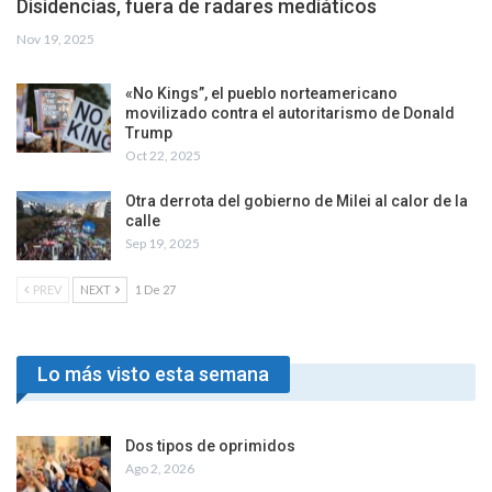
Disidencias, fuera de radares mediáticos
Nov 19, 2025
«No Kings”, el pueblo norteamericano
movilizado contra el autoritarismo de Donald
Trump
Oct 22, 2025
Otra derrota del gobierno de Milei al calor de la
calle
Sep 19, 2025
PREV
NEXT
1 De 27
Lo más visto esta semana
Dos tipos de oprimidos
Ago 2, 2026