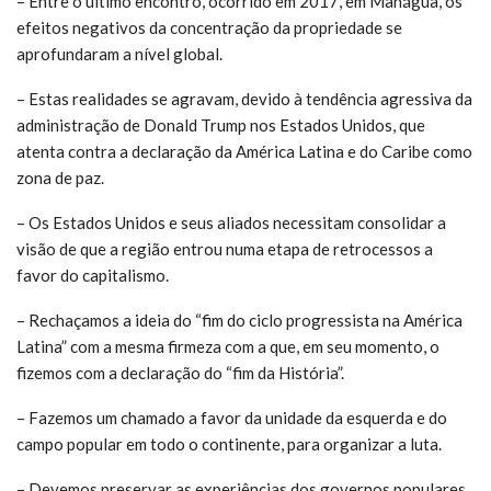
– Entre o último encontro, ocorrido em 2017, em Manágua, os
efeitos negativos da concentração da propriedade se
aprofundaram a nível global.
– Estas realidades se agravam, devido à tendência agressiva da
administração de Donald Trump nos Estados Unidos, que
atenta contra a declaração da América Latina e do Caribe como
zona de paz.
– Os Estados Unidos e seus aliados necessitam consolidar a
visão de que a região entrou numa etapa de retrocessos a
favor do capitalismo.
– Rechaçamos a ideia do “fim do ciclo progressista na América
Latina” com a mesma firmeza com a que, em seu momento, o
fizemos com a declaração do “fim da História”.
– Fazemos um chamado a favor da unidade da esquerda e do
campo popular em todo o continente, para organizar a luta.
– Devemos preservar as experiências dos governos populares