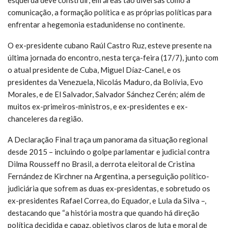
comunicação, a formação política e as próprias políticas para
enfrentar a hegemonia estadunidense no continente.
O ex-presidente cubano Raúl Castro Ruz, esteve presente na
última jornada do encontro, nesta terça-feira (17/7), junto com
o atual presidente de Cuba, Miguel Díaz-Canel, e os
presidentes da Venezuela, Nicolás Maduro, da Bolívia, Evo
Morales, e de El Salvador, Salvador Sánchez Cerén; além de
muitos ex-primeiros-ministros, e ex-presidentes e ex-
chanceleres da região.
A Declaração Final traça um panorama da situação regional
desde 2015 – incluindo o golpe parlamentar e judicial contra
Dilma Rousseff no Brasil, a derrota eleitoral de Cristina
Fernández de Kirchner na Argentina, a perseguição político-
judiciária que sofrem as duas ex-presidentas, e sobretudo os
ex-presidentes Rafael Correa, do Equador, e Lula da Silva –,
destacando que “a história mostra que quando há direção
política decidida e capaz, objetivos claros de luta e moral de