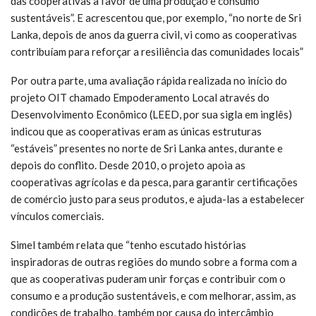
das cooperativas a favor de uma produção e consumo
sustentáveis”. E acrescentou que, por exemplo, “no norte de Sri
Lanka, depois de anos da guerra civil, vi como as cooperativas
contribuíam para reforçar a resiliência das comunidades locais”
Por outra parte, uma avaliação rápida realizada no início do
projeto OIT chamado Empoderamento Local através do
Desenvolvimento Econômico (LEED, por sua sigla em inglês)
indicou que as cooperativas eram as únicas estruturas
“estáveis” presentes no norte de Sri Lanka antes, durante e
depois do conflito. Desde 2010, o projeto apoia as
cooperativas agrícolas e da pesca, para garantir certificações
de comércio justo para seus produtos, e ajuda-las a estabelecer
vínculos comerciais.
Simel também relata que “tenho escutado histórias
inspiradoras de outras regiões do mundo sobre a forma com a
que as cooperativas puderam unir forças e contribuir com o
consumo e a produção sustentáveis, e com melhorar, assim, as
condições de trabalho, também por causa do intercâmbio