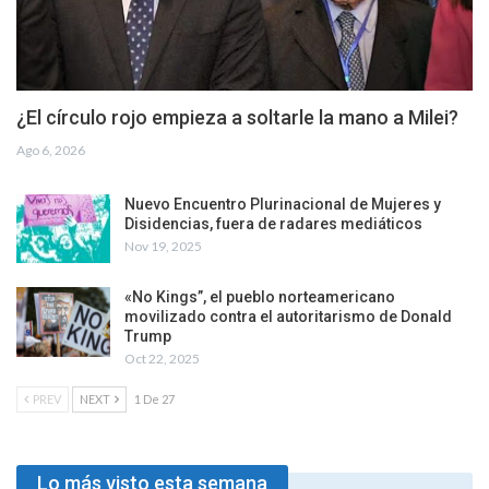
¿El círculo rojo empieza a soltarle la mano a Milei?
Ago 6, 2026
Nuevo Encuentro Plurinacional de Mujeres y
Disidencias, fuera de radares mediáticos
Nov 19, 2025
«No Kings”, el pueblo norteamericano
movilizado contra el autoritarismo de Donald
Trump
Oct 22, 2025
PREV
NEXT
1 De 27
Lo más visto esta semana