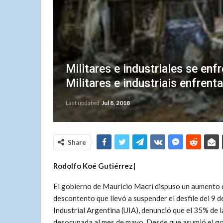
Militares e industriales se enf
Militares e industriais enfren
Last updated
Jul 8, 2018
Share
Rodolfo Koé Gutiérrez|
El gobierno de Mauricio Macri dispuso un aumento de
descontento que llevó a suspender el desfile del 9 d
Industrial Argentina (UIA), denunció que el 35% de 
desocupada al mes de mayo. Desde que asumió el gob