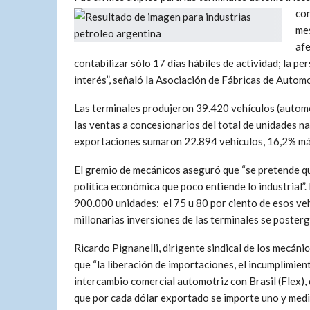
con
mes
afe
contabilizar sólo 17 días hábiles de actividad; la per
interés”, señaló la Asociación de Fábricas de Autom
Las terminales produjeron 39.420 vehículos (automóv
las ventas a concesionarios del total de unidades n
exportaciones sumaron 22.894 vehículos, 16,2% más
El gremio de mecánicos aseguró que “se pretende que
política económica que poco entiende lo industrial
900.000 unidades: el 75 u 80 por ciento de esos ve
millonarias inversiones de las terminales se poster
Ricardo Pignanelli, dirigente sindical de los mecáni
que “la liberación de importaciones, el incumplimien
intercambio comercial automotriz con Brasil (Flex),
que por cada dólar exportado se importe uno y medi