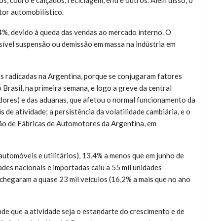
os, couro e calçados, reciclagem, entre outros. Além disso, o
tor automobilístico.
4%, devido à queda das vendas ao mercado interno. O
sível suspensão ou demissão em massa na indústria em
zes radicadas na Argentina, porque se conjugaram fatores
Brasil, na primeira semana, e logo a greve da central
adores) e das aduanas, que afetou o normal funcionamento da
s de atividade; a persistência da volatilidade cambiária, e o
ção de Fábricas de Automotores da Argentina, em
(automóveis e utilitários), 13,4% a menos que em junho de
ades nacionais e importadas caiu a 55 mil unidades
hegaram a quase 23 mil veículos (16,2% a mais que no ano
e que a atividade seja o estandarte do crescimento e de