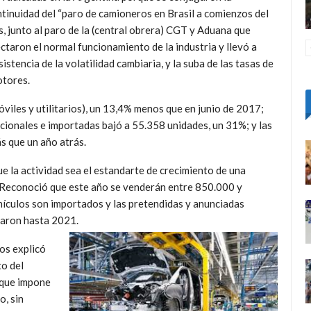
tinuidad del “paro de camioneros en Brasil a comi
enzos del
, junto al paro de la (central obrera) CGT y Aduana que
ctaron el normal funcionamiento de la industria y llevó a
sistencia de la volatilidad cambiaria, y la suba de las tasas de
otores.
iles y utilitarios), un 13,4% menos que en junio de 2017;
acionales e importadas bajó a 55.358 unidades, un 31%; y las
 que un año atrás.
 la actividad sea el estandarte de crecimiento de una
”. Reconoció que este año se venderán entre 850.000 y
hículos son importados y las pretendidas y anunciadas
garon hasta 2021.
cos explicó
to del
 que impone
o, sin