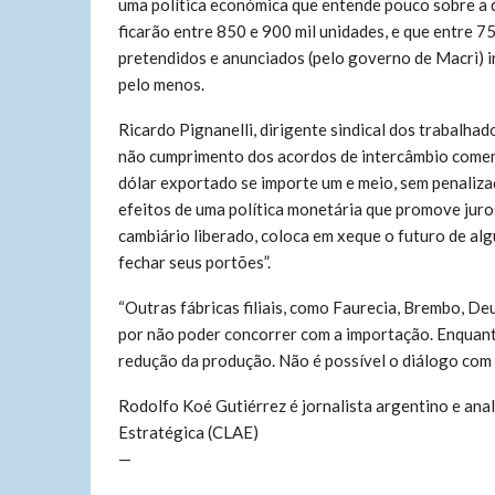
uma política económica que entende pouco sobre a d
ficarão entre 850 e 900 mil unidades, e que entre 
pretendidos e anunciados (pelo governo de Macri) in
pelo menos.
Ricardo Pignanelli, dirigente sindical dos trabalhad
não cumprimento dos acordos de intercâmbio comerci
dólar exportado se importe um e meio, sem penaliz
efeitos de uma política monetária que promove jur
cambiário liberado, coloca em xeque o futuro de al
fechar seus portões”.
“Outras fábricas filiais, como Faurecia, Brembo, D
por não poder concorrer com a importação. Enquant
redução da produção. Não é possível o diálogo com 
Rodolfo Koé Gutiérrez é jornalista argentino e ana
Estratégica (CLAE)
—