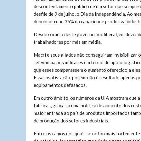
descontentamento público de um setor que sempre e
desfile de 9 de julho, o Dia da Independência. Ao m
denunciou que 35% da capacidade produtiva industr
Desde o início deste governo neoliberal, em dezemb
trabalhadores por mês em média.
Macri e seus aliados não conseguiram invisibilizar
relevância aos militares em termo de apoio logístico
que esses comparassem o aumento oferecido a eles 
Essa insatisfação, porém, não é resultado apenas
equipamentos defasados.
Em outro âmbito, os números da UIA mostram que a g
fábricas, graças a uma política de aumento dos cust
maior entrada ao país de produtos importados tam
de produção dos setores industriais.
Entre os ramos nos quais se notou mais fortemente