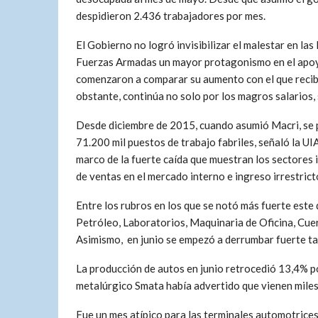
despidieron 2.436 trabajadores por mes.
El Gobierno no logró invisibilizar el malestar en la
Fuerzas Armadas un mayor protagonismo en el apoyo 
comenzaron a comparar su aumento con el que recibi
obstante, continúa no solo por los magros salarios,
Desde diciembre de 2015, cuando asumió Macri, se 
71.200 mil puestos de trabajo fabriles, señaló la UIA
marco de la fuerte caída que muestran los sectores in
de ventas en el mercado interno e ingreso irrestric
Entre los rubros en los que se notó más fuerte est
Petróleo, Laboratorios, Maquinaria de Oficina, Cuer
Asimismo, en junio se empezó a derrumbar fuerte ta
La producción de autos en junio retrocedió 13,4% po
metalúrgico Smata había advertido que vienen miles 
Fue un mes atípico para las terminales automotrices