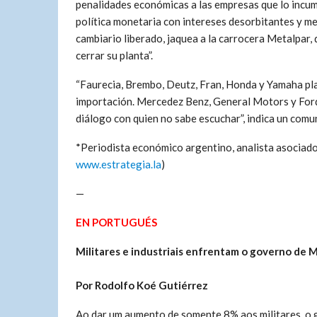
penalidades económicas a las empresas que lo incum
política monetaria con intereses desorbitantes y m
cambiario liberado, jaquea a la carrocera Metalpar,
cerrar su planta”.
“Faurecia, Brembo, Deutz, Fran, Honda y Yamaha pla
importación. Mercedez Benz, General Motors y Ford a
diálogo con quien no sabe escuchar”, indica un comun
*Periodista económico argentino, analista asociado
www.estrategia.la
)
—
EN PORTUGUÉS
Militares e industriais enfrentam o governo de M
Por Rodolfo Koé Gutiérrez
Ao dar um aumento de somente 8% aos militares, o 