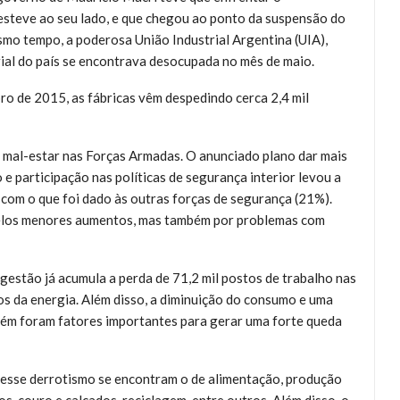
steve ao seu lado, e que chegou ao ponto da suspensão do
esmo tempo, a poderosa União Industrial Argentina (UIA),
ial do país se encontrava desocupada no mês de maio.
ro de 2015, as fábricas vêm despedindo cerca 2,4 mil
 o mal-estar nas Forças Armadas. O anunciado plano dar mais
 e participação nas políticas de segurança interior levou a
com o que foi dado às outras forças de segurança (21%).
 pelos menores aumentos, mas também por problemas com
estão já acumula a perda de 71,2 mil postos de trabalho nas
os da energia. Além disso, a diminuição do consumo e uma
bém foram fatores importantes para gerar uma forte queda
 esse derrotismo se encontram o de alimentação, produção