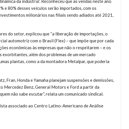
inâmica da indústria”. Reconheceu que as vendas neste ano
75% e 80% desses veículos serão importados, com os
vestimentos milionários nas filiais sendo adiados até 2021,
ores do setor, explicou que “a liberação de importações, o
al automotriz com o Brasil (Flex) – que impõe que por cada
ações econômicas às empresas que não o respeitarem – e os
os exorbitantes, além dos problemas de um mercado
gumas plantas, como a da montadora Metalpar, que poderia
eutz, Fran, Honda e Yamaha planejam suspensões e demissões,
o Mercedez Benz, General Motors e Ford a partir da
quem não sabe escutar”, relata um comunicado sindical.
lista associado ao Centro Latino-Americano de Análise