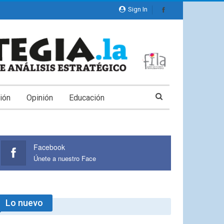
Sign In
ión
Opinión
Educación
Facebook
Únete a nuestro Face
Lo nuevo