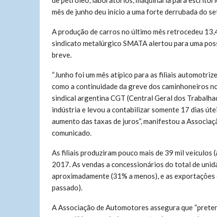
de petróleo, laboratórios, maquinária para escritóri
mês de junho deu início a uma forte derrubada do se
A produção de carros no último mês retrocedeu 13,
sindicato metalúrgico SMATA alertou para uma pos
breve.
“Junho foi um mês atípico para as filiais automotri
como a continuidade da greve dos caminhoneiros no 
sindical argentina CGT (Central Geral dos Trabalh
indústria e levou a contabilizar somente 17 dias útei
aumento das taxas de juros”, manifestou a Associa
comunicado.
As filiais produziram pouco mais de 39 mil veículos 
2017. As vendas a concessionários do total de unid
aproximadamente (31% a menos), e as exportações c
passado).
A Associação de Automotores assegura que “pretend