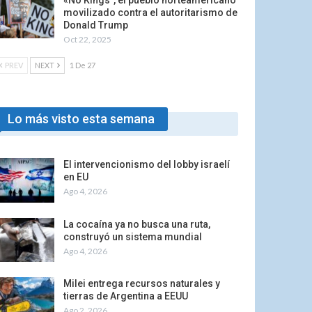
«No Kings”, el pueblo norteamericano
movilizado contra el autoritarismo de
Donald Trump
Oct 22, 2025
PREV
NEXT
1 De 27
Lo más visto esta semana
El intervencionismo del lobby israelí
en EU
Ago 4, 2026
La cocaína ya no busca una ruta,
construyó un sistema mundial
Ago 4, 2026
Milei entrega recursos naturales y
tierras de Argentina a EEUU
Ago 2, 2026