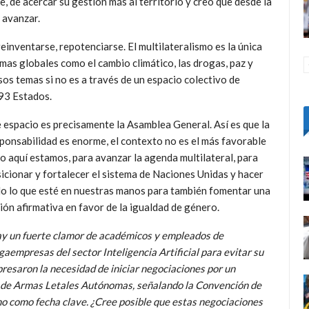
, de acercar su gestión más al territorio y creo que desde la
 avanzar.
einventarse, repotenciarse. El multilateralismo es la única
mas globales como el cambio climático, las drogas, paz y
os temas si no es a través de un espacio colectivo de
93 Estados.
 espacio es precisamente la Asamblea General. Así es que la
ponsabilidad es enorme, el contexto no es el más favorable
o aquí estamos, para avanzar la agenda multilateral, para
icionar y fortalecer el sistema de Naciones Unidas y hacer
o lo que esté en nuestras manos para también fomentar una
ión afirmativa en favor de la igualdad de género.
y un fuerte clamor de académicos y empleados de
aempresas del sector Inteligencia Artificial para evitar su
presaron la necesidad de iniciar negociaciones por un
n de Armas Letales Autónomas, señalando la Convención de
 como fecha clave. ¿Cree posible que estas negociaciones