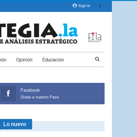
Sign In
ión
Opinión
Educación
Facebook
Únete a nuestro Face
Lo nuevo