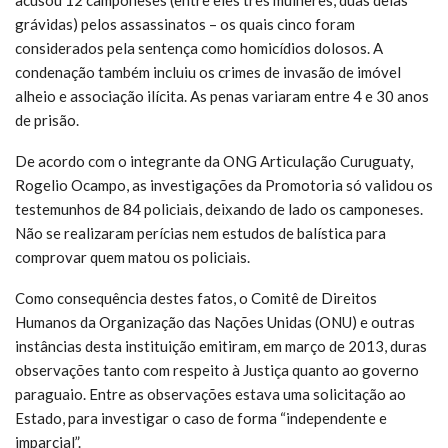
grávidas) pelos assassinatos – os quais cinco foram
considerados pela sentença como homicídios dolosos. A
condenação também incluiu os crimes de invasão de imóvel
alheio e associação ilícita. As penas variaram entre 4 e 30 anos
de prisão.
De acordo com o integrante da ONG Articulação Curuguaty,
Rogelio Ocampo, as investigações da Promotoria só validou os
testemunhos de 84 policiais, deixando de lado os camponeses.
Não se realizaram perícias nem estudos de balística para
comprovar quem matou os policiais.
Como consequência destes fatos, o Comitê de Direitos
Humanos da Organização das Nações Unidas (ONU) e outras
instâncias desta instituição emitiram, em março de 2013, duras
observações tanto com respeito à Justiça quanto ao governo
paraguaio. Entre as observações estava uma solicitação ao
Estado, para investigar o caso de forma “independente e
imparcial”.