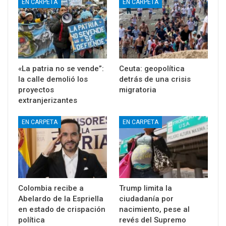
EN CARPETA
EN CARPETA
«La patria no se vende”:
Ceuta: geopolítica
la calle demolió los
detrás de una crisis
proyectos
migratoria
extranjerizantes
EN CARPETA
EN CARPETA
Colombia recibe a
Trump limita la
Abelardo de la Espriella
ciudadanía por
en estado de crispación
nacimiento, pese al
política
revés del Supremo