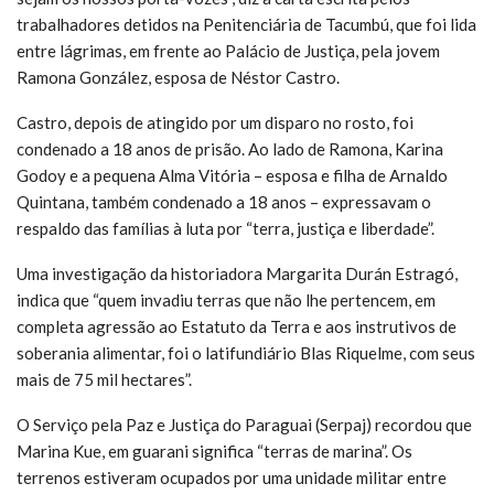
trabalhadores detidos na Penitenciária de Tacumbú, que foi lida
entre lágrimas, em frente ao Palácio de Justiça, pela jovem
Ramona González, esposa de Néstor Castro.
Castro, depois de atingido por um disparo no rosto, foi
condenado a 18 anos de prisão. Ao lado de Ramona, Karina
Godoy e a pequena Alma Vitória – esposa e filha de Arnaldo
Quintana, também condenado a 18 anos – expressavam o
respaldo das famílias à luta por “terra, justiça e liberdade”.
Uma investigação da historiadora Margarita Durán Estragó,
indica que “quem invadiu terras que não lhe pertencem, em
completa agressão ao Estatuto da Terra e aos instrutivos de
soberania alimentar, foi o latifundiário Blas Riquelme, com seus
mais de 75 mil hectares”.
O Serviço pela Paz e Justiça do Paraguai (Serpaj) recordou que
Marina Kue, em guarani significa “terras de marina”. Os
terrenos estiveram ocupados por uma unidade militar entre