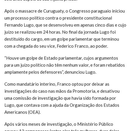
Após o massacre de Curuguaty, o Congresso paraguaio iniciou
um processo político contra o presidente constitucional
Fernando Lugo, que se desenvolveu em apenas cinco dias e cujo
juízo se realizou em 24 horas. No final da jornada Lugo foi
destituído do cargo, em um golpe parlamentar que terminou
com a chegada do seu vice, Federico Franco, ao poder.
“Houve um golpe de Estado parlamentar, cujos argumentos
para um juízo político não têm nenhum valor, e foram rebatidos
amplamente pelos defensores”, denunciou Lugo.
Como mandatário interino, Franco optou por deixar as
investigações do caso nas mãos da Promotoria, e desativou
uma comissão de investigação que havia sido formada por
Lugo, que contava com a ajuda da Organização dos Estados
Americanos (OEA).
Após vários meses de investigação, o Ministério Público
acusou 12 camponeses (entre eles três mulheres, duas delas