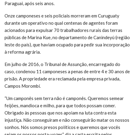
Paraguai, após seis anos.
Onze camponeses e seis policiais morreram em Curuguaty
durante um operativo no qual centenas de agentes foram
acionados para expulsar 70 trabalhadores rurais das terras
públicas de Marina Kue, no departamento de Canindeyú (região
leste do país), que haviam ocupado para pedir sua incorporação
à reforma agrária.
Em julho de 2016, o Tribunal de Assunção, encarregado do
caso, condenou 11 camponeses a penas de entre 4 e 30 anos de
prisão. A propriedade era reclamada pela empresa privada,
Campos Morombí.
“Um camponês sem terra não é camponês. Queremos semear
feijões, mandioca e milho, para que todos possam comer.
Obrigado às pessoas que nos apoiam na luta contra esta
injustiça. Não conseguiram e não conseguirão matar os nossos
sonhos. Nós somos presos políticos e queremos que vocês
sejam os nossos porta-vozes”, diz a carta escrita pelos