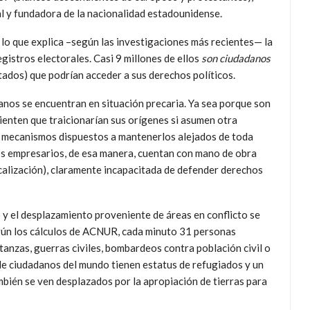
al y fundadora de la nacionalidad estadounidense.
 lo que explica –según las investigaciones más recientes— la
egistros electorales. Casi 9 millones de ellos
son ciudadanos
tados) que podrían acceder a sus derechos políticos.
panos se encuentran en situación precaria. Ya sea porque son
ienten que traicionarían sus orígenes si asumen otra
es mecanismos dispuestos a mantenerlos alejados de toda
Los empresarios, de esa manera, cuentan con mano de obra
icalización), claramente incapacitada de defender derechos
o y el desplazamiento proveniente de áreas en conflicto se
gún los cálculos de ACNUR, cada minuto 31 personas
anzas, guerras civiles, bombardeos contra población civil o
de ciudadanos del mundo tienen estatus de refugiados y un
mbién se ven desplazados por la apropiación de tierras para