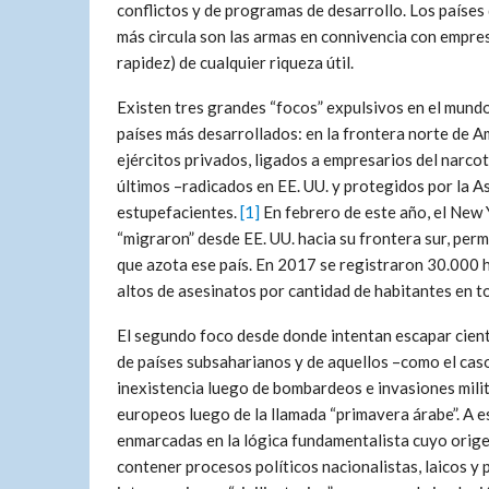
conflictos y de programas de desarrollo. Los países
más circula son las armas en connivencia con empresa
rapidez) de cualquier riqueza útil.
Existen tres grandes “focos” expulsivos en el mundo 
países más desarrollados: en la frontera norte de A
ejércitos privados, ligados a empresarios del narco
últimos –radicados en EE. UU. y protegidos por la A
estupefacientes.
[1]
En febrero de este año, el New
“migraron” desde EE. UU. hacia su frontera sur, perm
que azota ese país. En 2017 se registraron 30.000
altos de asesinatos por cantidad de habitantes en t
El segundo foco desde donde intentan escapar cient
de países subsaharianos y de aquellos –como el caso
inexistencia luego de bombardeos e invasiones milit
europeos luego de la llamada “primavera árabe”. A es
enmarcadas en la lógica fundamentalista cuyo origen
contener procesos políticos nacionalistas, laicos y 