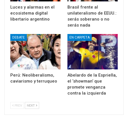
Luces y alarmas en el
Brasil frente al
ecosistema digital
unilateralismo de EEUU.:
libertario argentino
serás soberano o no
serás nada
DEBATE
EN CARPETA
Perú: Neoliberalismo,
Abelardo de la Espriella,
caviarismo y terruqueo
el ‘showman’ que
promete venganza
contra la izquierda
PREV
NEXT