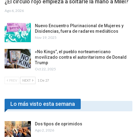
¿El círculo rojo empieza a soltarle la mano a Milei?
Ago 6, 2026
Nuevo Encuentro Plurinacional de Mujeres y
Disidencias, fuera de radares mediáticos
Nov 19, 2025
«No Kings”, el pueblo norteamericano
movilizado contra el autoritarismo de Donald
Trump
Oct 22, 2025
PREV
NEXT
1 De 27
Lo más visto esta semana
Dos tipos de oprimidos
Ago 2, 2026